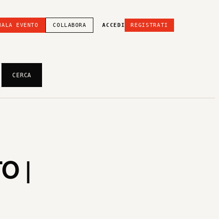
NALA EVENTO
COLLABORA
ACCEDI
REGISTRATI
CERCA
O |