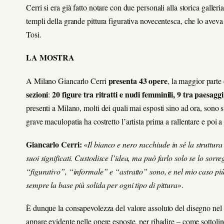
Cerri si era già fatto notare con due personali alla storica gall
templi della grande pittura figurativa novecentesca, che lo avev
Tosi.
LA MOSTRA
presenta 43 opere
A Milano Giancarlo Cerri
, la maggior parte
sezioni
20 figure tra ritratti e nudi femminili, 9 tra paesagg
:
presenti a Milano, molti dei quali mai esposti sino ad ora, sono sta
grave maculopatia ha costretto l’artista prima a rallentare e poi a f
Giancarlo Cerri:
«
Il bianco e nero racchiude in sé la struttura
suoi significati. Custodisce l’idea, ma può farlo solo se lo sorr
“figurativo”, “informale” e “astratto” sono, e nel mio caso più 
sempre la base più solida per ogni tipo di pittura
».
È dunque la consapevolezza del valore assoluto del disegno nel 
appare evidente nelle opere esposte, per ribadire – come sottoli