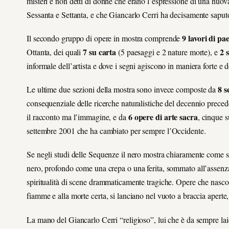
misteri e non detti di donne che erano l’espressione di una nuova
Sessanta e Settanta, e che Giancarlo Cerri ha decisamente saputo
9 lavori di pa
Il secondo gruppo di opere in mostra comprende
7 su carta
2 s
Ottanta, dei quali
(
5 paesaggi e 2 nature morte), e
informale dell’artista e dove i segni agiscono in maniera forte e d
8 s
Le ultime due sezioni della mostra sono invece composte da
consequenziale delle ricerche naturalistiche del decennio preced
6 opere di arte sacra
il racconto ma l’immagine, e da
, cinque s
settembre 2001 che ha cambiato per sempre l’Occidente.
Se negli studi delle Sequenze il nero mostra chiaramente come sarà
nero, profondo come una crepa o una ferita, sommato all’assenza d
spiritualità di scene drammaticamente tragiche. Opere che nasco
fiamme e alla morte certa, si lanciano nel vuoto a braccia aperte,
La mano del Giancarlo Cerri “religioso”, lui che è da sempre lai