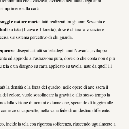
 femminilità che avanzava, evidente nell’Italia degli anni
 imprimere sulla carta.
esaggi e nature morte
, tutti realizzati tra gli anni Sessanta e
tudi su tela
(1 cava e 1 foresta), dove è chiara la vocazione
ecisa sul sistema percettivo di chi guarda.
equenze
, disegni astratti su tela degli anni Novanta, sviluppo
ente ed approdo all’astrazione pura, dove ciò che conta non è più
u tela e un disegno su carta applicato su tavola, nate da quell’11
 la densità e la forza del quadro, nelle opere di arte sacra il
el colore, vuole sottolineare la gravità e allo stesso tempo la
no dalla visione di uomini e donne che, sperando di fuggire alle
 come croci capovolte, nella vana fede di un destino differente.
co, incide la tela con rigorosa sofferenza, riuscendo ugualmente a