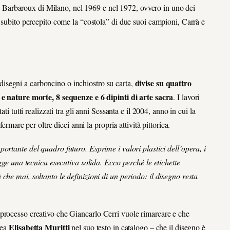
eria Barbaroux di Milano, nel 1969 e nel 1972, ovvero in uno dei
a subito percepito come la “costola” di due suoi campioni, Carrà e
divise su quattro
 disegni a carboncino o inchiostro su carta,
i e nature morte, 8 sequenze e 6 dipinti di arte sacra
. I lavori
ti tutti realizzati tra gli anni Sessanta e il 2004, anno in cui la
ermare per oltre dieci anni la propria attività pittorica.
 portante del quadro futuro. Esprime i valori plastici dell’opera, i
egge una tecnica esecutiva solida. Ecco perché le etichette
che mai, soltanto le definizioni di un periodo: il disegno resta
processo creativo che Giancarlo Cerri vuole rimarcare e che
Elisabetta Muritti
nea
nel suo testo in catalogo – che il disegno è