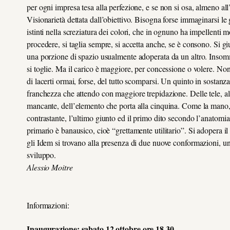
per ogni impresa tesa alla perfezione, e se non si osa, almeno all’e
Visionarietà dettata dall’obiettivo. Bisogna forse immaginarsi le 
istinti nella screziatura dei colori, che in ognuno ha impellenti 
procedere, si taglia sempre, si accetta anche, se è consono. Si g
una porzione di spazio usualmente adoperata da un altro. Insomm
si toglie. Ma il carico è maggiore, per concessione o volere. No
di lacerti ormai, forse, del tutto scomparsi. Un quinto in sostanza
franchezza che attendo con maggiore trepidazione. Delle tele, all
mancante, dell’elemento che porta alla cinquina. Come la mano, c
contrastante, l’ultimo giunto ed il primo dito secondo l’anatomia.
primario è banausico, cioè “grettamente utilitario”. Si adopera i
gli Idem si trovano alla presenza di due nuove conformazioni, u
sviluppo.
Alessio Moitre
Informazioni:
Inaugurazione: sabato 12 ottobre ore 18.30