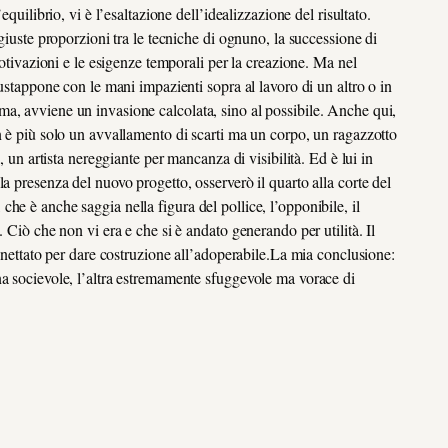
quilibrio, vi è l’esaltazione dell’idealizzazione del risultato.
giuste proporzioni tra le tecniche di ognuno, la successione di
motivazioni e le esigenze temporali per la creazione. Ma nel
iustappone con le mani impazienti sopra al lavoro di un altro o in
a, avviene un invasione calcolata, sino al possibile. Anche qui,
n è più solo un avvallamento di scarti ma un corpo, un ragazzotto
, un artista nereggiante per mancanza di visibilità. Ed è lui in
a presenza del nuovo progetto, osserverò il quarto alla corte del
he è anche saggia nella figura del pollice, l’opponibile, il
 Ciò che non vi era e che si è andato generando per utilità. Il
l nettato per dare costruzione all’adoperabile.La mia conclusione:
na socievole, l’altra estremamente sfuggevole ma vorace di