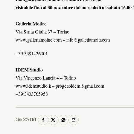
visitabile fino al 30 novembre dal mercoledì al sabato 16.00-
Galleria Moitre
Via Santa Giulia 37 – Torino
www.galleriamoitre.com
–
info@galleriamoitr.com
+39 3381426301
IDEM Studio
Via Vincenzo Lancia 4 – Torino
www.idemstudio.it
–
progettoidem@gmail.com
+39 3403765958
CONDIVIDI