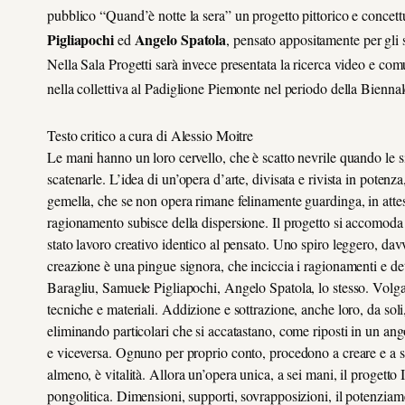
pubblico “Quand’è notte la sera” un progetto pittorico e concettua
Pigliapochi
Angelo Spatola
ed
, pensato appositamente per gli s
Nella Sala Progetti sarà invece presentata la ricerca video e comu
nella collettiva al Padiglione Piemonte nel periodo della Bienna
Testo critico a cura di Alessio Moitre
Le mani hanno un loro cervello, che è scatto nevrile quando le 
scatenarle. L’idea di un’opera d’arte, divisata e rivista in potenz
gemella, che se non opera rimane felinamente guardinga, in attesa
ragionamento subisce della dispersione. Il progetto si accomoda i
stato lavoro creativo identico al pensato. Uno spiro leggero, davv
creazione è una pingue signora, che inciccia i ragionamenti e det
Baragliu, Samuele Pigliapochi, Angelo Spatola, lo stesso. Volg
tecniche e materiali. Addizione e sottrazione, anche loro, da s
eliminando particolari che si accatastano, come riposti in un ango
e viceversa. Ognuno per proprio conto, procedono a creare e a s
almeno, è vitalità. Allora un’opera unica, a sei mani, il progetto Id
pongolitica. Dimensioni, supporti, sovrapposizioni, il potenzia