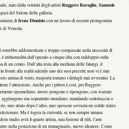
Ruggero Baragliu
Samuele
le, nato dalla volontà degli artisti
,
pazi del Salone della galleria.
Irene Dionisio
nitaria di
con un lavoro di recente protagonista
le di Venezia.
si vorrebbe addomesticate e troppo compassate nella necessità di
a, è imbastardita dall’operaio a cinque dita con raddoppio sulla
 di un cenno. Dall’alta testa alla mediana delle falangi, il
n fronte alla realtà udendo uno dei suoi precetti: non vi è mai
ero anima di vento, trasporta lontano i dettagli mai avveratisi. La
iene l’attenzione. Anche per i pittori è così, per Ruggero
armente spennellano, invero pongono e ripongono, con svariate
oli, aggiungono ma soprattutto mondano, mandando sottotraccia o
lo, uno strato dopo l’altro, uno spessore sovrasta un sottile rialzo
elezionare. Ma è logica la curiosità, se non sempre umana
em studio avrà il quarto artista, una fusione di stili, l’arte
mento nella gestazione di un immaginario, nuovo ideatore. Come