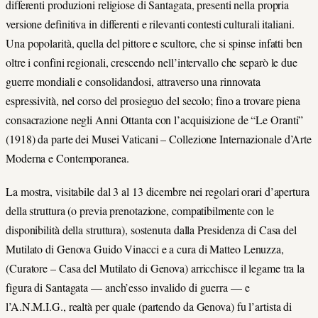
differenti produzioni religiose di Santagata, presenti nella propria
versione definitiva in differenti e rilevanti contesti culturali italiani.
Una popolarità, quella del pittore e scultore, che si spinse infatti ben
oltre i confini regionali, crescendo nell’intervallo che separò le due
guerre mondiali e consolidandosi, attraverso una rinnovata
espressività, nel corso del prosieguo del secolo; fino a trovare piena
consacrazione negli Anni Ottanta con l’acquisizione de “Le Oranti”
(1918) da parte dei Musei Vaticani – Collezione Internazionale d’Arte
Moderna e Contemporanea.
La mostra, visitabile dal 3 al 13 dicembre nei regolari orari d’apertura
della struttura (o previa prenotazione, compatibilmente con le
disponibilità della struttura), sostenuta dalla Presidenza di Casa del
Mutilato di Genova Guido Vinacci e a cura di Matteo Lenuzza,
(Curatore – Casa del Mutilato di Genova) arricchisce il legame tra la
figura di Santagata — anch’esso invalido di guerra — e
l’A.N.M.I.G., realtà per quale (partendo da Genova) fu l’artista di