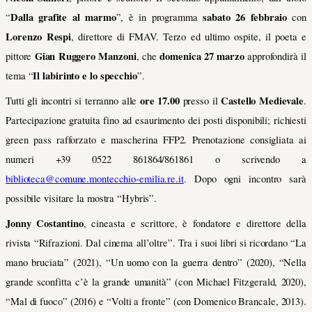
Dalla grafite al marmo
sabato 26 febbraio
“
”, è in programma
con
Lorenzo Respi
, direttore di FMAV. Terzo ed ultimo ospite, il poeta e
Gian Ruggero Manzoni
domenica 27 marzo
pittore
, che
approfondirà il
Il labirinto e lo specchio
tema “
”.
ore 17.00
Castello Medievale
Tutti gli incontri si terranno alle
presso il
.
Partecipazione gratuita fino ad esaurimento dei posti disponibili; richiesti
green pass rafforzato e mascherina FFP2. Prenotazione consigliata ai
numeri +39 0522 861864/861861 o scrivendo a
biblioteca@comune.montecchio-emilia.re.it
. Dopo ogni incontro sarà
possibile visitare la mostra “Hybris”.
Jonny Costantino
, cineasta e scrittore, è fondatore e direttore della
rivista “Rifrazioni. Dal cinema all’oltre”. Tra i suoi libri si ricordano “La
mano bruciata” (2021), “Un uomo con la guerra dentro” (2020), “Nella
grande sconfitta c’è la grande umanità” (con Michael Fitzgerald, 2020),
“Mal di fuoco” (2016) e “Volti a fronte” (con Domenico Brancale, 2013).