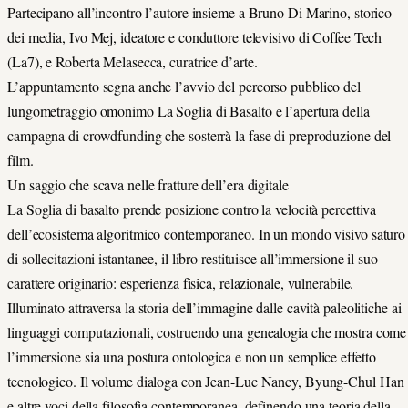
Partecipano all’incontro l’autore insieme a Bruno Di Marino, storico
dei media, Ivo Mej, ideatore e conduttore televisivo di Coffee Tech
(La7), e Roberta Melasecca, curatrice d’arte.
L’appuntamento segna anche l’avvio del percorso pubblico del
lungometraggio omonimo La Soglia di Basalto e l’apertura della
campagna di crowdfunding che sosterrà la fase di preproduzione del
film.
Un saggio che scava nelle fratture dell’era digitale
La Soglia di basalto prende posizione contro la velocità percettiva
dell’ecosistema algoritmico contemporaneo. In un mondo visivo saturo
di sollecitazioni istantanee, il libro restituisce all’immersione il suo
carattere originario: esperienza fisica, relazionale, vulnerabile.
Illuminato attraversa la storia dell’immagine dalle cavità paleolitiche ai
linguaggi computazionali, costruendo una genealogia che mostra come
l’immersione sia una postura ontologica e non un semplice effetto
tecnologico. Il volume dialoga con Jean-Luc Nancy, Byung-Chul Han
e altre voci della filosofia contemporanea, definendo una teoria della