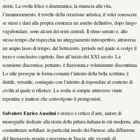
storie. La svolta felice o drammatica, la rinuncia alla vita,
l’innamoramento, il rovello della creazione artistica, il voler conoscere
se stessi e dare alla propria esistenza un assetto definitivo, dopo lungo
vagabondare, sono alcuni dei temi centrali. Il ritmo serrato e, allo
stesso tempo che rispecchia un atteggiamento introspettivo, attraversa
un ampio lasso di tempo, dal Settecento, periodo nel quale si svolge il
terzo e conclusivo capitolo, fino all’inizio del XXI secolo. La
scansione diacronica, pertanto, è frazionata e volutamente discontinua.
Lo stile persegue in forma costante l’intento della bella scrittura; è
duttile, versatile, coniugato con l’intento di rispondere al contesto di
civiltà al quale si riferisce. La svolta si compie attraverso virate
repentine e inattese che coinvolgono il protagonisti.
Salvatore Enrico Anselmi
è storico e critico d’arte, autore di
monografie dedicate alla storia della pittura italiana in età moderna, alla
committenze nobiliari, in particolar modo dei Farnese, alla diffusione
del linguaggio gesuita e pozziano in Tuscia, alle vicende di