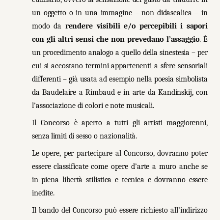
un oggetto o in una immagine – non didascalica – in
modo da
rendere visibili e/o percepibili i sapori
con gli altri sensi che non prevedano l’assaggio
. È
un procedimento analogo a quello della sinestesia – per
cui si accostano termini appartenenti a sfere sensoriali
differenti – già usata ad esempio nella poesia simbolista
da Baudelaire a Rimbaud e in arte da Kandinskij, con
l’associazione di colori e note musicali.
Il
Concorso
è
aperto
a
tutti
gli artisti maggiorenni
,
senza limiti di
sesso o nazionalità.
Le
opere,
per
partecipare
al
Concorso,
dovranno
poter
essere
classificate
come
opere
d’arte a muro anche
se
in
piena
libertà
stilistica
e
tecnica
e
dovranno
essere
inedite.
Il bando del Concorso può essere richiesto all’indirizzo