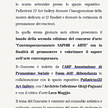
lo scorso settembre presso lo spazio espositivo
Pallavicini 22 Art Gallery durante l’inaugurazione della
mostra dedicata ai 12 finalisti e durante la cerimonia di
premiazione dei vincitori.
In quella stessa giornata sarà altresì presentato il
bando della s
econda edizione del
concorso
d’arte
“Contemporaneamente SAPORI e ARTE”
con
la
finalità
di
promuovere
e
valorizzare
il sapore
nell’arte contemporanea.
Il
Concorso è
indetto da
CARP Associazione di
Promozione Sociale
e
Fossa dell’ Abbondanza
in
collaborazione con lo spazio espositivo
Pallavicini22
Art Gallery
, con l’
Archivio Collezione Ghigi-Pagnani
e con il critico d’arte
Luca Maggio
.
Il tema del Concorso è centrato sul connubio artistico e
culinario, ovvero la sensazione del gusto da tradurre in