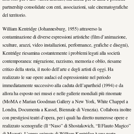
partnership consolidate con enti, associazioni, sale cinematografiche
del territorio.
William Kentridge (Johannesburg, 1955) attraverso la
contaminazione di diverse espressioni artistiche (film d’animazione,
sculture, arazzi, video installazioni, performance, grafiche e disegni),
Kentridge riesamina costantemente i problemi legati alla società
contemporanea: migrazione, razzismo, memoria e oblio, riesame
critico della storia, il ruolo dell’arte e degli artisti di oggi. Ha
realizzato le sue opere audaci ed espressioniste nel periodo
immediatamente successivo alla caduta dell’apartheid (1994) e da
allora ha esposto nei musei e nelle gallerie mondiali più rinomate
(MoMA e Marian Goodman Gallery a New York, White Chappel a
Londra, Documenta a Kassel, Biennale di Venezia). Collabora inoltre
con prestigiosi teatri d’opera, per i quali ha diretto numerose opere e
realizzato scenografie (Il “Naso” di Shostakovich, “Il Flauto Magico”
di Mozart). L’opera animata di William Kentridge è una parte