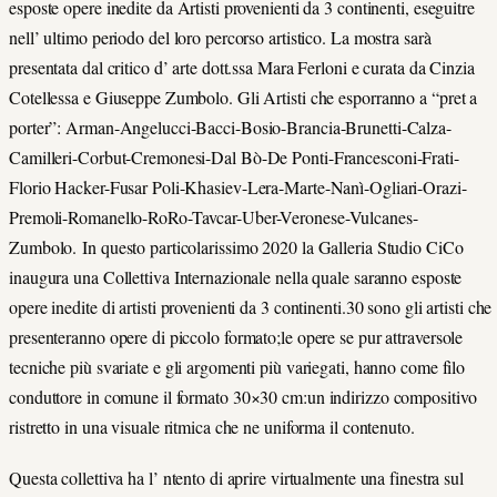
esposte opere inedite da Artisti provenienti da 3 continenti, eseguitre
nell’ ultimo periodo del loro percorso artistico. La mostra sarà
presentata dal critico d’ arte dott.ssa Mara Ferloni e curata da Cinzia
Cotellessa e Giuseppe Zumbolo. Gli Artisti che esporranno a “pret a
porter”: Arman-Angelucci-Bacci-Bosio-Brancia-Brunetti-Calza-
Camilleri-Corbut-Cremonesi-Dal Bò-De Ponti-Francesconi-Frati-
Florio Hacker-Fusar Poli-Khasiev-Lera-Marte-Nanì-Ogliari-Orazi-
Premoli-Romanello-RoRo-Tavcar-Uber-Veronese-Vulcanes-
Zumbolo. In questo particolarissimo 2020 la Galleria Studio CiCo
inaugura una Collettiva Internazionale nella quale saranno esposte
opere inedite di artisti provenienti da 3 continenti.30 sono gli artisti che
presenteranno opere di piccolo formato;le opere se pur attraversole
tecniche più svariate e gli argomenti più variegati, hanno come filo
conduttore in comune il formato 30×30 cm:un indirizzo compositivo
ristretto in una visuale ritmica che ne uniforma il contenuto.
Questa collettiva ha l’ ntento di aprire virtualmente una finestra sul