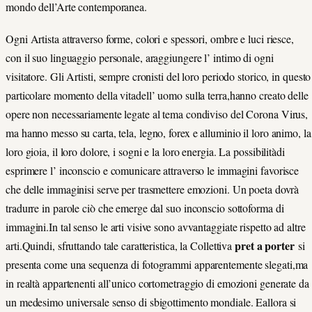
mondo dell’Arte contemporanea.
Ogni Artista attraverso forme, colori e spessori, ombre e luci riesce,
con il suo linguaggio personale, araggiungere l’ intimo di ogni
visitatore. Gli Artisti, sempre cronisti del loro periodo storico, in questo
particolare momento della vitadell’ uomo sulla terra,hanno creato delle
opere non necessariamente legate al tema condiviso del Corona Virus,
ma hanno messo su carta, tela, legno, forex e alluminio il loro animo, la
loro gioia, il loro dolore, i sogni e la loro energia. La possibilitàdi
esprimere l’ inconscio e comunicare attraverso le immagini favorisce
che delle immaginisi serve per trasmettere emozioni. Un poeta dovrà
tradurre in parole ciò che emerge dal suo inconscio sottoforma di
immagini.In tal senso le arti visive sono avvantaggiate rispetto ad altre
pret a porter
arti.Quindi, sfruttando tale caratteristica, la Collettiva
si
presenta come una sequenza di fotogrammi apparentemente slegati,ma
in realtà appartenenti all’unico cortometraggio di emozioni generate da
un medesimo universale senso di sbigottimento mondiale. Eallora si