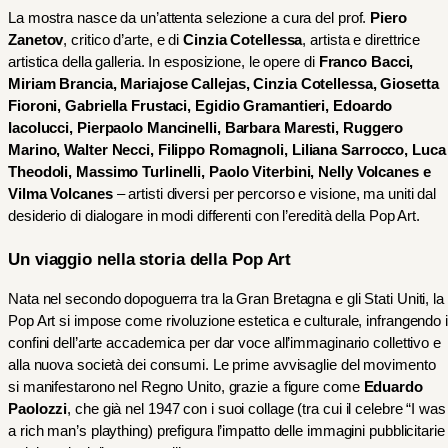
La mostra nasce da un’attenta selezione a cura del prof. 
Piero 
Zanetov
, critico d’arte, e di 
Cinzia Cotellessa
, artista e direttrice 
artistica della galleria. In esposizione, le opere di 
Franco Bacci, 
Miriam Brancia, Mariajose Callejas, Cinzia Cotellessa, Giosetta 
Fioroni, Gabriella Frustaci, Egidio Gramantieri, Edoardo 
Iacolucci, Pierpaolo Mancinelli, Barbara Maresti, Ruggero 
Marino, Walter Necci, Filippo Romagnoli, Liliana Sarrocco, Luca 
Theodoli, Massimo Turlinelli, Paolo Viterbini, Nelly Volcanes e 
Vilma Volcanes
 – artisti diversi per percorso e visione, ma uniti dal 
desiderio di dialogare in modi differenti con l’eredità della Pop Art.
Un viaggio nella storia della Pop Art
Nata nel secondo dopoguerra tra la Gran Bretagna e gli Stati Uniti, la 
Pop Art si impose come rivoluzione estetica e culturale, infrangendo i 
confini dell’arte accademica per dar voce all’immaginario collettivo e 
alla nuova società dei consumi. Le prime avvisaglie del movimento 
si manifestarono nel Regno Unito, grazie a figure come 
Eduardo 
Paolozzi
, che già nel 1947 con i suoi collage (tra cui il celebre “I was 
a rich man’s plaything) prefigura l’impatto delle immagini pubblicitarie 