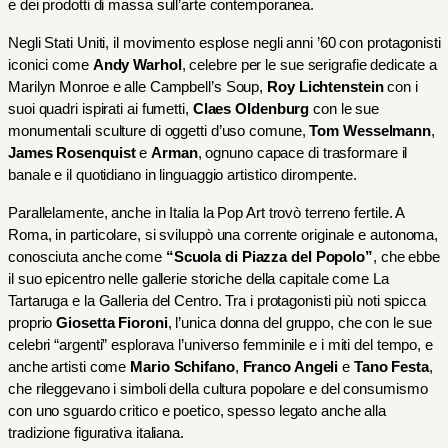
e dei prodotti di massa sull’arte contemporanea.
Negli Stati Uniti, il movimento esplose negli anni ’60 con protagonisti 
iconici come 
Andy Warhol
, celebre per le sue serigrafie dedicate a 
Marilyn Monroe e alle Campbell’s Soup, 
Roy Lichtenstein
 con i 
suoi quadri ispirati ai fumetti, 
Claes Oldenburg
 con le sue 
monumentali sculture di oggetti d’uso comune, 
Tom Wesselmann
, 
James Rosenquist
 e 
Arman
, ognuno capace di trasformare il 
banale e il quotidiano in linguaggio artistico dirompente.
Parallelamente, anche in Italia la Pop Art trovò terreno fertile. A 
Roma, in particolare, si sviluppò una corrente originale e autonoma, 
conosciuta anche come 
“Scuola di Piazza del Popolo”
, che ebbe 
il suo epicentro nelle gallerie storiche della capitale come La 
Tartaruga e la Galleria del Centro. Tra i protagonisti più noti spicca 
proprio 
Giosetta Fioroni
, l’unica donna del gruppo, che con le sue 
celebri “argenti” esplorava l’universo femminile e i miti del tempo, e 
anche artisti come 
Mario Schifano
, 
Franco Angeli
 e 
Tano Festa
, 
che rileggevano i simboli della cultura popolare e del consumismo 
con uno sguardo critico e poetico, spesso legato anche alla 
tradizione figurativa italiana.