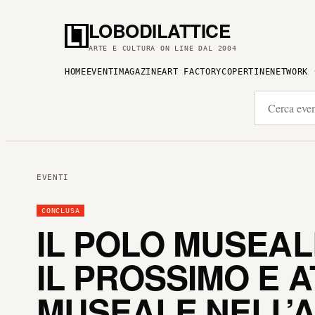
LOBODILATTICE
ARTE E CULTURA ON LINE DAL 2004
HOME
EVENTI
MAGAZINE
ART FACTORY
COPERTINE
NETWORK
EVENTI
CONCLUSA
IL POLO MUSEAL
IL PROSSIMO E
MUSEALE NELL’A