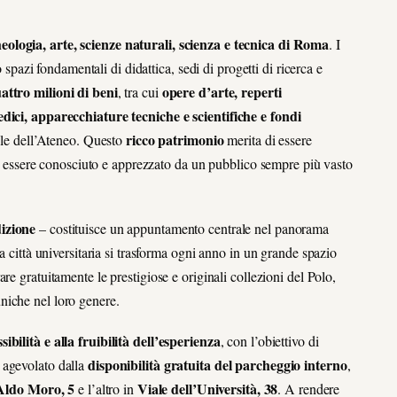
heologia, arte, scienze naturali, scienza e tecnica di Roma
.
I
o spazi fondamentali di didattica, sedi di progetti di ricerca e
uattro milioni di beni
opere d’arte, reperti
, tra cui
edici, apparecchiature tecniche e scientifiche e fondi
ricco patrimonio
uole dell’Ateneo. Questo
merita di essere
 di essere conosciuto e apprezzato da un pubblico sempre più vasto
izione
– costituisce un appuntamento centrale nel panorama
a città universitaria si trasforma ogni anno in un grande spazio
re gratuitamente le prestigiose e originali collezioni del Polo,
uniche nel loro genere
.
ssibilità e alla fruibilità dell’esperienza
, con l’obiettivo di
disponibilità gratuita del parcheggio interno
 agevolato dalla
,
Aldo Moro, 5
Viale dell’Università, 38
e l’altro in
. A rendere