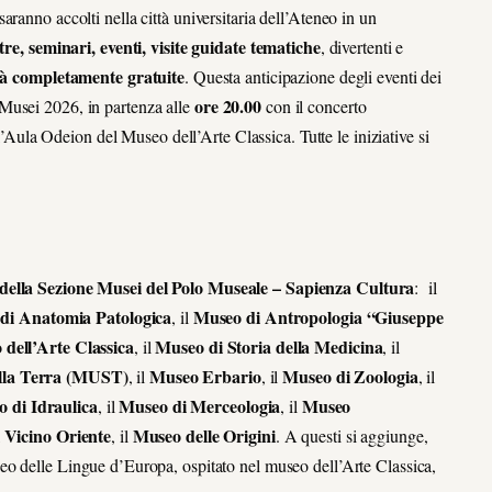
saranno accolti nella città universitaria dell’Ateneo in un
re, seminari, eventi, visite guidate tematiche
,
divertenti e
ità completamente gratuite
. Questa anticipazione degli eventi dei
ore 20.00
Musei 2026, in partenza alle
con il concerto
l’Aula Odeion del Museo dell’Arte Classica.
Tutte le iniziative si
 della Sezione Musei del Polo Museale – Sapienza Cultura
: il
di Anatomia Patologica
Museo di Antropologia “Giuseppe
, il
dell’Arte Classica
Museo di Storia della Medicina
, il
, il
ella Terra (MUST)
Museo Erbario
Museo di Zoologia
, il
, il
, il
 di Idraulica
Museo di Merceologia
Museo
, il
, il
 Vicino Oriente
Museo delle Origini
, il
. A questi si aggiunge,
o delle Lingue d’Europa, ospitato nel museo dell’Arte Classica
,