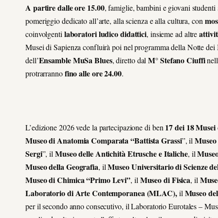
A partire dalle ore 15.00
,
f
amiglie, bambini e
giovani studenti 
most
pomeriggio dedicato all’arte, alla scienza e alla cultura,
con
laboratori ludico didattici
attiv
coinvolgenti
,
insieme
ad altre
Musei di Sapienza confluirà poi nel programma della Notte dei 
Ensamble MuSa Blues
M° Stefano Ciuffi
dell’
, diretto dal
nel
fino alle ore 24.00
protrarranno
.
17 dei 18 Musei
L’edizione 2026 vede la partecipazione di ben
Museo di Anatomia Comparata “Battista Grassi
Museo 
”, il
Sergi
Museo delle Antichità Etrusche e Italiche
Museo 
”, il
, il
Museo della Geografia
Museo Universitario di Scienze d
, il
Museo di Chimica “Primo Levi”
Museo di Fisica
Museo
, il
, il
Laboratorio di Arte Contemporanea (MLAC),
Museo del
il
per il secondo anno consecutivo, il Laboratorio Eurotales –
Muse