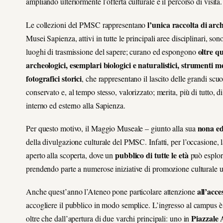
ampliando ulteriormente l’offerta culturale e il percorso di visita.
l’unica raccolta di arc
Le collezioni del PMSC rappresentano
Musei Sapienza, attivi in tutte le principali aree disciplinari, son
oltre q
luoghi di trasmissione del sapere; curano ed espongono
archeologici, esemplari biologici e naturalistici, strumenti m
fotografici storici
, che rappresentano il lascito delle grandi sc
conservato e, al tempo stesso, valorizzato; merita, più di tutto,
interno ed esterno alla Sapienza.
nona ed
Per questo motivo, il Maggio Museale – giunto alla sua
della divulgazione culturale del PMSC. Infatti, per l’occasione, l
pubblico di tutte le età
aperto alla scoperta, dove un
può esplora
prendendo
parte a numerose iniziative di promozione culturale 
all’acce
Anche quest’anno l’Ateneo pone particolare attenzione
accogliere il pubblico in modo semplice.
L’ingresso al campus è
Piazzale 
oltre che dall’apertura di due varchi principali: uno in