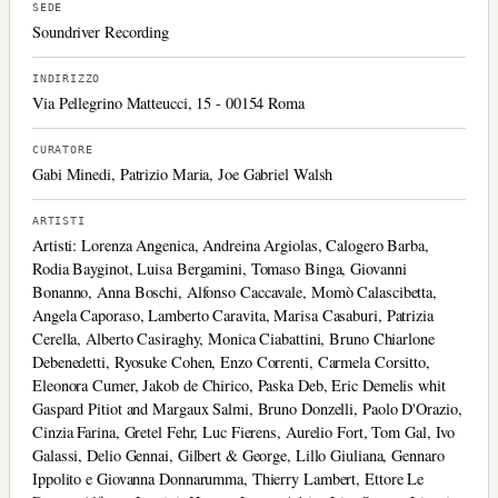
SEDE
Soundriver Recording
INDIRIZZO
Via Pellegrino Matteucci, 15 - 00154 Roma
CURATORE
Gabi Minedi, Patrizio Maria, Joe Gabriel Walsh
ARTISTI
Artisti: Lorenza Angenica, Andreina Argiolas, Calogero Barba,
Rodia Bayginot, Luisa Bergamini, Tomaso Binga, Giovanni
Bonanno, Anna Boschi, Alfonso Caccavale, Momò Calascibetta,
Angela Caporaso, Lamberto Caravita, Marisa Casaburi, Patrizia
Cerella, Alberto Casiraghy, Monica Ciabattini, Bruno Chiarlone
Debenedetti, Ryosuke Cohen, Enzo Correnti, Carmela Corsitto,
Eleonora Cumer, Jakob de Chirico, Paska Deb, Eric Demelis whit
Gaspard Pitiot and Margaux Salmi, Bruno Donzelli, Paolo D'Orazio,
Cinzia Farina, Gretel Fehr, Luc Fierens, Aurelio Fort, Tom Gal, Ivo
Galassi, Delio Gennai, Gilbert & George, Lillo Giuliana, Gennaro
Ippolito e Giovanna Donnarumma, Thierry Lambert, Ettore Le