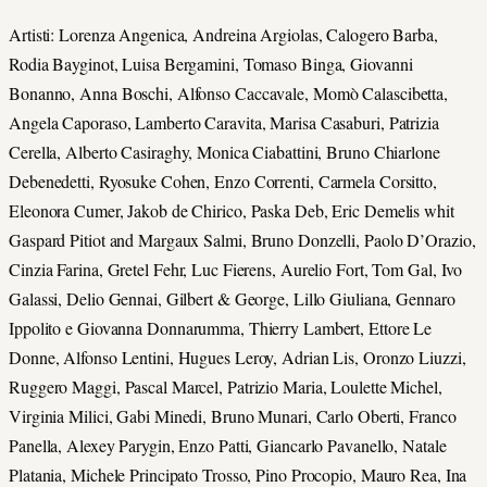
Artisti: Lorenza Angenica, Andreina Argiolas, Calogero Barba,
Rodia Bayginot, Luisa Bergamini, Tomaso Binga, Giovanni
Bonanno, Anna Boschi, Alfonso Caccavale, Momò Calascibetta,
Angela Caporaso, Lamberto Caravita, Marisa Casaburi, Patrizia
Cerella, Alberto Casiraghy, Monica Ciabattini, Bruno Chiarlone
Debenedetti, Ryosuke Cohen, Enzo Correnti, Carmela Corsitto,
Eleonora Cumer, Jakob de Chirico, Paska Deb, Eric Demelis whit
Gaspard Pitiot and Margaux Salmi, Bruno Donzelli, Paolo D’Orazio,
Cinzia Farina, Gretel Fehr, Luc Fierens, Aurelio Fort, Tom Gal, Ivo
Galassi, Delio Gennai, Gilbert & George, Lillo Giuliana, Gennaro
Ippolito e Giovanna Donnarumma, Thierry Lambert, Ettore Le
Donne, Alfonso Lentini, Hugues Leroy, Adrian Lis, Oronzo Liuzzi,
Ruggero Maggi, Pascal Marcel, Patrizio Maria, Loulette Michel,
Virginia Milici, Gabi Minedi, Bruno Munari, Carlo Oberti, Franco
Panella, Alexey Parygin, Enzo Patti, Giancarlo Pavanello, Natale
Platania, Michele Principato Trosso, Pino Procopio, Mauro Rea, Ina