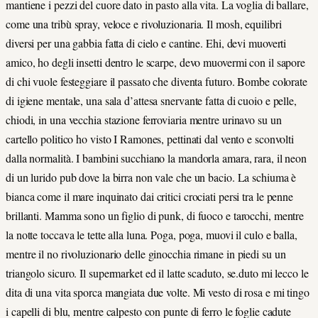
mantiene i pezzi del cuore dato in pasto alla vita. La voglia di ballare,
come una tribù spray, veloce e rivoluzionaria. Il mosh, equilibri
diversi per una gabbia fatta di cielo e cantine. Ehi, devi muoverti
amico, ho degli insetti dentro le scarpe, devo muovermi con il sapore
di chi vuole festeggiare il passato che diventa futuro. Bombe colorate
di igiene mentale, una sala d’attesa snervante fatta di cuoio e pelle,
chiodi, in una vecchia stazione ferroviaria mentre urinavo su un
cartello politico ho visto I Ramones, pettinati dal vento e sconvolti
dalla normalità. I bambini succhiano la mandorla amara, rara, il neon
di un lurido pub dove la birra non vale che un bacio. La schiuma è
bianca come il mare inquinato dai critici crociati persi tra le penne
brillanti. Mamma sono un figlio di punk, di fuoco e tarocchi, mentre
la notte toccava le tette alla luna. Poga, poga, muovi il culo e balla,
mentre il no rivoluzionario delle ginocchia rimane in piedi su un
triangolo sicuro. Il supermarket ed il latte scaduto, se.duto mi lecco le
dita di una vita sporca mangiata due volte. Mi vesto di rosa e mi tingo
i capelli di blu, mentre calpesto con punte di ferro le foglie cadute