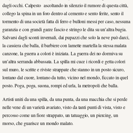
dagli occhi. Calpesto ascoltando in silenzio il rumore di questa città,
collego la spina in un foro dentro al cemento e sento ferite, sento il
tormento di una società fatta di ferro e bulloni messi per caso, nessuna
garanzia e con grandi garze fascio e stringo le dita su un’altra bugia.
Salvarsi dagli sconti invernali, dai pupazzi che solo la neve può darci,
la cassiera che balla, il barbiere con lamette martella la stessa malata
canzone, la guerra a colori è iniziata. La guerra dei no dormiva su
un’altra serranda abbassata. La spilla mi cuce i ricordi e getta colori
sul muro, le scritte e riviste strappate che stanno in un posto sicuro,
lontano dal cuore, lontano da tutto, vicino nel mondo, ficcato in quel
posto. Poga, poga, suona, rompi ed urla, la metropoli che balla.
Artisti uniti da una spilla, da una punta, da una macchia che si perde
nelle vene di un varietà avariato, visto da tanti punti di vista, visto e
percosso come un fiore strappato, un tatuaggio, un piercing, un
morso, che guarisce un mondo malato.