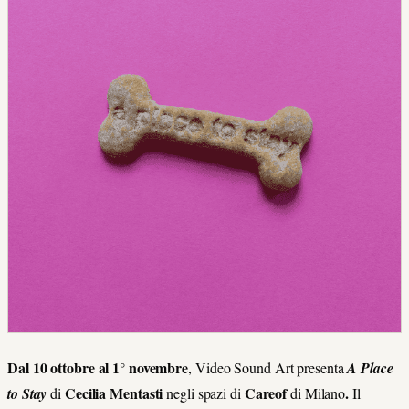
Dal 10 ottobre al 1° novembre
, Video Sound Art presenta
A Place
Cecilia Mentasti
Careof
.
to Stay
di
negli spazi di
di Milano
Il