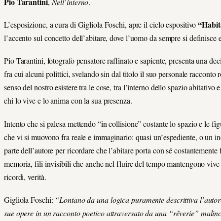
Pio Tarantini
,
Nell
’
interno
.
“Habi
L’esposizione, a cura di Gigliola Foschi, apre il ciclo espositivo
l’accento sul concetto dell’abitare, dove l’uomo da sempre si definisce e
Pio Tarantini, fotografo pensatore raffinato e sapiente, presenta una dec
fra cui alcuni polittici, svelando sin dal titolo il suo personale racconto
senso del nostro esistere tra le cose, tra l’interno dello spazio abitativo e 
chi lo vive e lo anima con la sua presenza.
Intento che si palesa mettendo “in collisione” costante lo spazio e le f
che vi si muovono fra reale e immaginario: quasi un’espediente, o un i
parte dell’autore per ricordare che l’abitare porta con sé costantemente
memoria, fili invisibili che anche nel fluire del tempo mantengono vive 
ricordi, verità.
Gigliola Foschi:
“Lontano da una logica puramente descrittiva l’autor
sue opere in un racconto poetico attraversato da una
“rêverie” malinc