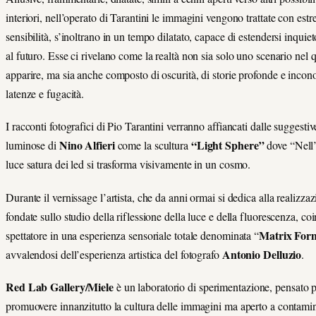
interiori, nell’operato di Tarantini le immagini vengono trattate con est
sensibilità, s’inoltrano in un tempo dilatato, capace di estendersi inquie
al futuro. Esse ci rivelano come la realtà non sia solo uno scenario nel 
apparire, ma sia anche composto di oscurità, di storie profonde e incono
latenze e fugacità.
I racconti fotografici di Pio Tarantini verranno affiancati dalle suggestiv
Nino Alfieri
“Light Sphere”
luminose di
come la scultura
dove “Nell’
luce satura dei led si trasforma visivamente in un cosmo.
Durante il vernissage l’artista, che da anni ormai si dedica alla realizza
fondate sullo studio della riflessione della luce e della fluorescenza, co
Matrix For
spettatore in una esperienza sensoriale totale denominata “
Antonio Delluzio
avvalendosi dell’esperienza artistica del fotografo
.
Red Lab Gallery/Miele
è un laboratorio di sperimentazione, pensato 
promuovere innanzitutto la cultura delle immagini ma aperto a contami