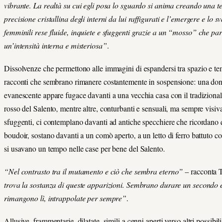
vibrante. La realtà su cui egli posa lo sguardo si anima creando una te
precisione cristallina degli interni da lui raffigurati e l’emergere e lo s
femminili rese fluide, inquiete e sfuggenti grazie a un “mosso” che par
un’intensità interna e misteriosa”
.
Dissolvenze che permettono alle immagini di espandersi tra spazio e te
racconti che sembrano rimanere costantemente in sospensione: una do
evanescente appare fugace davanti a una vecchia casa con il tradiziona
rosso del Salento, mentre altre, conturbanti e sensuali, ma sempre visi
sfuggenti, ci contemplano davanti ad antiche specchiere che ricordano 
boudoir, sostano davanti a un comò aperto, a un letto di ferro battuto c
si usavano un tempo nelle case per bene del Salento.
“Nel contrasto tra il mutamento e ciò che sembra eterno”
– racconta T
trova la sostanza di queste apparizioni. Sembrano durare un secondo 
rimangono lì, intrappolate per sempre”
.
Allusive, frammentarie, dilatate, simili a cenni aperti verso altri possibil