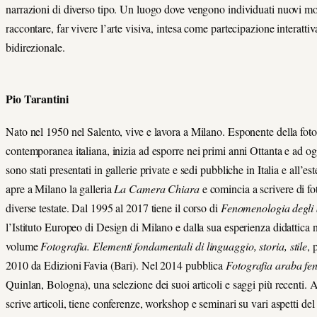
narrazioni di diverso tipo. Un luogo dove vengono individuati nuovi mo
raccontare, far vivere l’arte visiva, intesa come partecipazione interattiv
bidirezionale.
Pio Tarantini
Nato nel 1950 nel Salento, vive e lavora a Milano. Esponente della foto
contemporanea italiana, inizia ad esporre nei primi anni Ottanta e ad ogg
sono stati presentati in gallerie private e sedi pubbliche in Italia e all’e
apre a Milano la galleria
La Camera Chiara
e comincia a scrivere di fo
diverse testate. Dal 1995 al 2017 tiene il corso di
Fenomenologia degli S
l’Istituto Europeo di Design di Milano e dalla sua esperienza didattica n
volume
Fotografia. Elementi fondamentali di linguaggio, storia, stile
, 
2010 da Edizioni Favia (Bari). Nel 2014 pubblica
Fotografia araba fen
Quinlan, Bologna), una selezione dei suoi articoli e saggi più recenti. 
scrive articoli, tiene conferenze, workshop e seminari su vari aspetti d