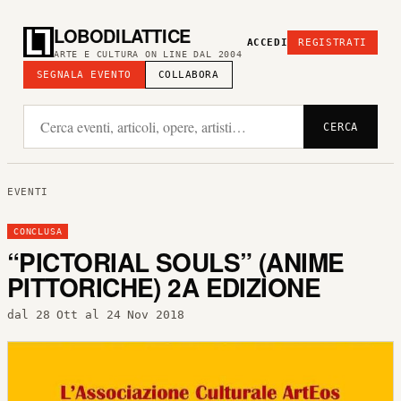
LOBODILATTICE
ACCEDI
REGISTRATI
ARTE E CULTURA ON LINE DAL 2004
SEGNALA EVENTO
COLLABORA
CERCA
EVENTI
CONCLUSA
“PICTORIAL SOULS” (ANIME
PITTORICHE) 2A EDIZIONE
dal 28 Ott al 24 Nov 2018