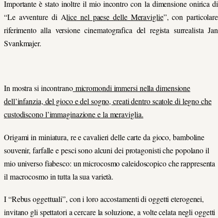
Importante è stato inoltre il mio incontro con la dimensione onirica di
“Le avventure di A
lice nel paese delle Meraviglie
”, con particolar
riferimento alla versione cinematografica del regista surrealista Jan
Svankmajer.
In mostra si incontrano
micromondi immersi nella dimensione
dell’infanzia, del gioco e del sogno, creati dentro scatole di legno che
custodiscono l’immaginazione e la meraviglia.
Origami in miniatura, re e cavalieri delle carte da gioco, bamboline
souvenir, farfalle e pesci sono alcuni dei protagonisti che popolano il
mio universo fiabesco: un microcosmo caleidoscopico che rappresenta
il macrocosmo in tutta la sua varietà.
I “Rebus oggettuali”, con i loro accostamenti di oggetti eterogenei,
invitano gli spettatori a cercare la soluzione, a volte celata negli oggetti