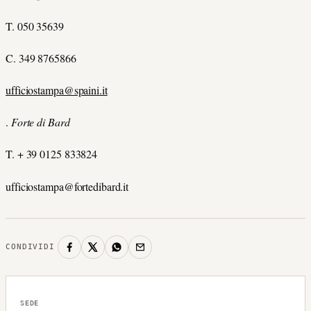
T. 050 35639
C. 349 8765866
ufficiostampa@spaini.it
.
Forte di Bard
T. + 39 0125 833824
ufficiostampa@fortedibard.it
CONDIVIDI
SEDE