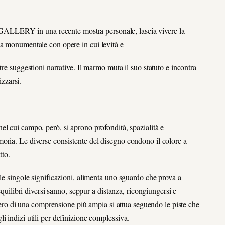
LLERY in una recente mostra personale, lascia vivere la
sa monumentale con opere in cui levità e
tre suggestioni narrative. Il marmo muta il suo statuto e incontra
izzarsi.
el cui campo, però, si aprono profondità, spazialità e
oria. Le diverse consistente del disegno condono il colore a
tto.
 le singole significazioni, alimenta uno sguardo che prova a
equilibri diversi sanno, seppur a distanza, ricongiungersi e
ntiero di una comprensione più ampia si attua seguendo le piste che
i indizi utili per definizione complessiva.