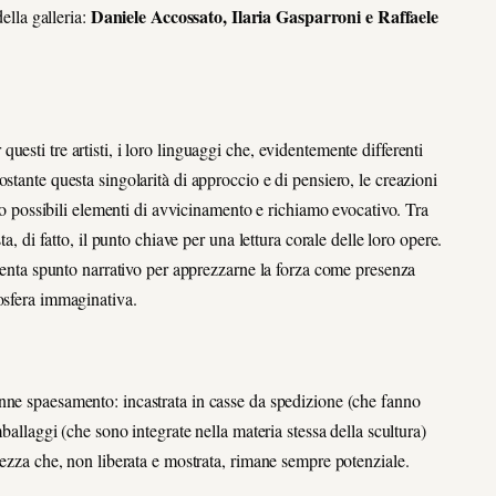
Daniele Accossato, Ilaria Gasparroni e Raffaele
della galleria:
esti tre artisti, i loro linguaggi che, evidentemente differenti
stante questa singolarità di approccio e di pensiero, le creazioni
rso possibili elementi di avvicinamento e richiamo evocativo. Tra
a, di fatto, il punto chiave per una lettura corale delle loro opere.
iventa spunto narrativo per apprezzarne la forza come presenza
osfera immaginativa.
enne spaesamento: incastrata in casse da spedizione (che fanno
mballaggi (che sono integrate nella materia stessa della scultura)
lezza che, non liberata e mostrata, rimane sempre potenziale.