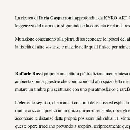
laria Gasparroni
La ricerca di I
, approfondita da KYRO ART GA
leggerezza del marmo, trasfigurandone la consueta e retorica re
Mutazione consentono alla pietra di assecondare le ipotesi del al
la fisicità di altre sostanze e materie nelle quali finisce per mimet
Raffaele Rossi
propone una pittura più tradizionalmente intesa n
ambientazioni suggestive che conducono ad altri spazi della mem
mutare un timbro più scritturale con uno più atmosferico e rarefa
L’elemento segnico, che marca i contorni delle cose ed esplicita
riunire orizzonti poetici in un unico universo sensibile, dove gli 
accorciare le distanze delle proprie posizioni individuali. Il se
queste opere tracciano provando a scoprirsi reciprocamente quegl