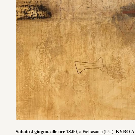
Sabato 4 giugno, alle ore 18.00
KYRO 
, a Pietrasanta (LU),