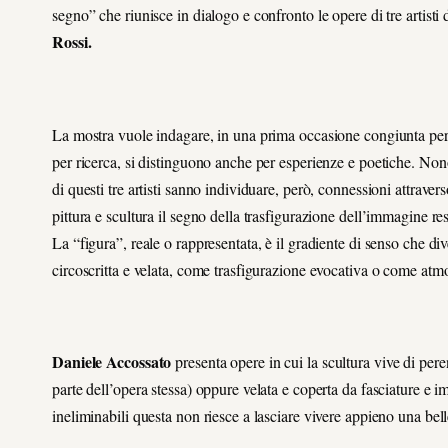
segno” che riunisce in dialogo e confronto le opere di tre artisti 
Rossi.
La mostra vuole indagare, in una prima occasione congiunta per qu
per ricerca, si distinguono anche per esperienze e poetiche. Nono
di questi tre artisti sanno individuare, però, connessioni attrave
pittura e scultura il segno della trasfigurazione dell’immagine rest
La “figura”, reale o rappresentata, è il gradiente di senso che d
circoscritta e velata, come trasfigurazione evocativa o come atm
Daniele Accossato
presenta opere in cui la scultura vive di per
parte dell’opera stessa) oppure velata e coperta da fasciature e i
ineliminabili questa non riesce a lasciare vivere appieno una bel