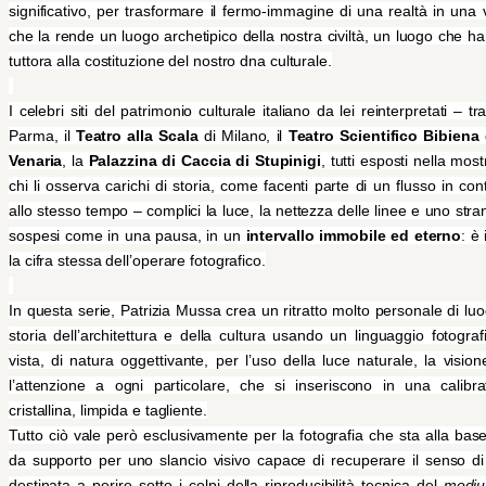
significativo, per trasformare il fermo-immagine di una realtà in una v
che la rende un luogo archetipico della nostra civiltà, un luogo che ha
tuttora alla costituzione del nostro dna culturale.
I celebri siti del patrimonio culturale italiano da lei reinterpretati – tr
Parma, il
Teatro alla Scala
di Milano, il
Teatro Scientifico Bibiena
Venaria
, la
Palazzina di Caccia di Stupinigi
, tutti esposti nella mo
chi li osserva carichi di storia, come facenti parte di un flusso in co
allo stesso tempo – complici la luce, la nettezza delle linee e uno stran
sospesi come in una pausa, in un
intervallo immobile ed eterno
: è
la cifra stessa dell’operare fotografico.
In questa serie, Patrizia Mussa crea un ritratto molto personale di l
storia dell’architettura e della cultura usando un linguaggio fotogr
vista, di natura oggettivante, per l’uso della luce naturale, la visione
l’attenzione a ogni particolare, che si inseriscono in una calibrat
cristallina, limpida e tagliente.
Tutto ciò vale però esclusivamente per la fotografia che sta alla base
da supporto per uno slancio visivo capace di recuperare il senso d
destinata a perire sotto i colpi della riproducibilità tecnica del
medi