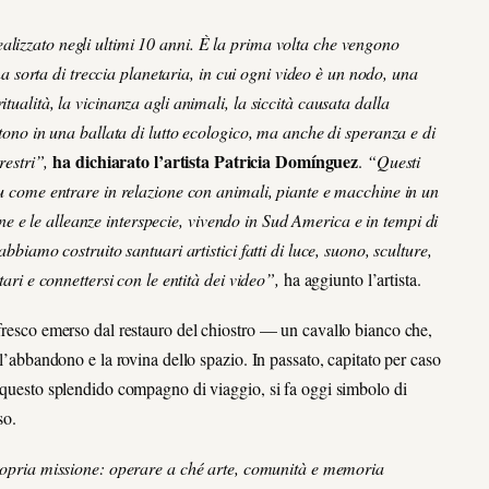
alizzato negli ultimi 10 anni.
È la prima volta che vengono
sorta di treccia planetaria, in cui ogni video è un nodo, una
tualità, la vicinanza agli animali, la siccità causata dalla
istono in una ballata di lutto ecologico, ma anche di speranza e di
ha dichiarato l’artista
Patricia Domínguez
restri”,
.
“
Questi
 su come entrare in relazione con animali, piante e macchine in un
 e le alleanze interspecie, vivendo in Sud America e in tempi di
abbiamo costruito santuari artistici fatti di luce, suono, sculture,
tari e connettersi con le entità dei video”,
ha aggiunto l’artista.
ffresco emerso dal restauro del chiostro — un cavallo bianco che,
 l’abbandono e la rovina dello spazio. In passato, capitato per caso
, questo splendido compagno di viaggio, si fa oggi simbolo di
so.
ropria missione: operare a ché arte, comunità e memoria