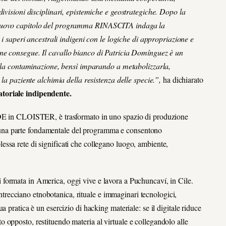
ivisioni disciplinari, epistemiche e geostrategiche.
Dopo la
o nuovo capitolo del programma RINASCITA indaga la
o i saperi ancestrali indigeni con le logiche di appropriazione e
 ne consegue.
Il cavallo bianco di Patricia Domínguez è un
re la contaminazione, bensì imparando a metabolizzarla,
 la paziente alchimia della resistenza delle specie.”
,
ha dichiarato
ratoriale indipendente.
MADE in CLOISTER, è trasformato in uno spazio di produzione
ono una parte fondamentale del programma e consentono
ssa rete di significati che collegano luogo, ambiente,
 formata in America, oggi vive e lavora a Puchuncaví, in Cile.
 intrecciano etnobotanica, rituale e immaginari tecnologici,
 pratica è un esercizio di hacking materiale: se il digitale riduce
 opposto, restituendo materia al virtuale e collegandolo alle