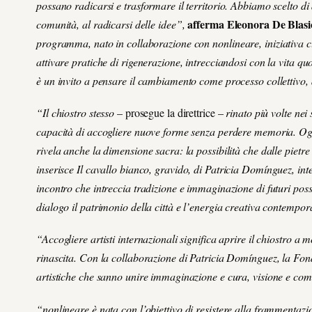
possano radicarsi e trasformare il territorio. Abbiamo scelto di 
afferma Eleonora De Blasio
comunità, al radicarsi delle idee”,
programma, nato in collaborazione con
nonlineare
, iniziativa
attivare pratiche di rigenerazione, intrecciandosi con la vita quo
è un invito a pensare il cambiamento come processo collettivo, 
“Il chiostro stesso
– prosegue la direttrice –
rinato più volte nei
capacità di accogliere nuove forme senza perdere memoria. Og
rivela anche la dimensione sacra: la possibilità che dalle pietre
inserisce
Il cavallo bianco, gravido
, di Patricia Domínguez, int
incontro che intreccia tradizione e immaginazione di futuri poss
dialogo il patrimonio della città e l’energia creativa contempo
“Accogliere artisti internazionali significa aprire il chiostro 
rinascita. Con la collaborazione di Patricia Domínguez, la Fon
artistiche che sanno unire immaginazione e cura, visione e com
“
nonlineare è nata con l’obiettivo di resistere alla frammenta