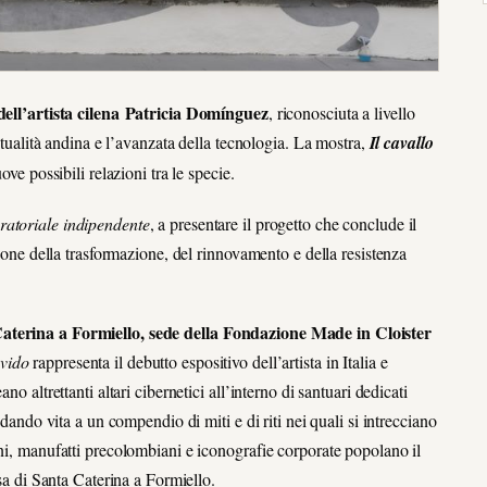
 dell’artista cilena Patricia Domínguez
, riconosciuta a livello
ritualità andina e l’avanzata della tecnologia. La mostra,
Il cavallo
uove possibili relazioni tra le specie.
uratoriale indipendente
, a presentare il progetto che conclude il
 della trasformazione, del rinnovamento e della resistenza
 Caterina a Formiello, sede della Fondazione Made in Cloister
avido
rappresenta il debutto espositivo dell’artista in Italia e
o altrettanti altari cibernetici all’interno di santuari dedicati
 dando vita a un compendio di miti e di riti nei quali si intrecciano
oni, manufatti precolombiani e iconografie corporate popolano il
esa di Santa Caterina a Formiello.