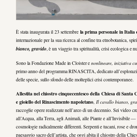
la prima personale in Italia
È stata inaugurata il 23 settembre
internazionale per la sua ricerca al confine tra etnobotanica, spi
bianco, gravido
, è un viaggio tra spiritualità, crisi ecologica e n
Sono la Fondazione Made in Cloister e
nonlineare, iniziativa c
primo anno del programma RINASCITA, dedicato all’esplorazione
delle specie, sullo sfondo delle molteplici crisi contemporanee.
Allestita nel chiostro cinquecentesco della Chiesa di Santa
e
gioiello del Rinascimento napoletano
,
Il cavallo bianco, gr
raccoglie opere realizzate nell’arco di un decennio. Sei video crean
all’Acqua, alla Terra, agli Animali, alle Piante e all’Invisibile —
cosmologie radicalmente differenti. Serpenti e tucani, rose e dr
paesaggio sacro dell’artista, che oggi abita il chiostro della Chi