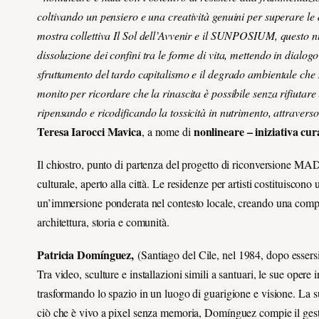
coltivando un pensiero e una creatività genuini per superare le d
mostra collettiva Il Sol dell’Avvenir e il SUNPOSIUM, quest
dissoluzione dei confini tra le forme di vita, mettendo in dialog
sfruttamento del tardo capitalismo e il degrado ambientale che
monito per ricordare che la rinascita è possibile senza rifiuta
ripensando e ricodificando la tossicità in nutrimento, attraverso
Teresa Iarocci Mavica
nonlineare
– iniziativa cu
, a nome di
Il chiostro, punto di partenza del progetto di riconversione 
culturale, aperto alla città. Le residenze per artisti costituisc
un’immersione ponderata nel contesto locale, creando una comple
architettura, storia e comunità.
Patricia Domínguez,
(Santiago del Cile, nel 1984, dopo essersi
Tra video, sculture e installazioni simili a santuari, le sue opere
trasformando lo spazio in un luogo di guarigione e visione. La sua
ciò che è vivo a pixel senza memoria, Domínguez compie il gesto