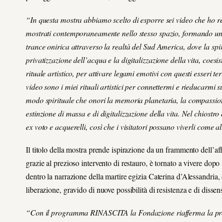
“In questa mostra abbiamo scelto di esporre sei video che ho re
mostrati contemporaneamente nello stesso spazio, formando una 
trance onirica attraverso la realtà del Sud America, dove la spiri
privatizzazione dell’acqua e la digitalizzazione della vita, coes
rituale artistico, per attivare legami emotivi con questi esseri ter
video sono i miei rituali artistici per connettermi e rieducarmi
modo spirituale che onori la memoria planetaria, la compassione
estinzione di massa e di digitalizzazione della vita. Nel chiostro 
ex voto e acquerelli, così che i visitatori possano viverli come al
Il titolo della mostra prende ispirazione da un frammento dell’a
grazie al prezioso intervento di restauro, è tornato a vivere dopo
dentro la narrazione della martire egizia Caterina d’Alessandria
liberazione, gravido di nuove possibilità di resistenza e di dissen
“Con il programma
RINASCITA
la Fondazione riafferma la p