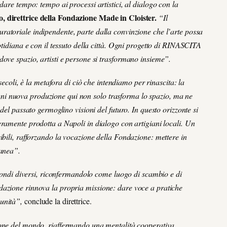
dare tempo: tempo ai processi artistici, al dialogo con la
, direttrice della Fondazione Made in Cloister.
“Il
 curatoriale indipendente, parte dalla convinzione che l’arte possa
tidiana e con il tessuto della città. Ogni progetto di
RINASCITA
dove spazio, artisti e persone si trasformano insieme”.
 secoli, è la metafora di ciò che intendiamo per
rinascita
: la
ni nuova produzione qui non solo trasforma lo spazio, ma ne
 del passato germoglino visioni del futuro. In questo orizzonte si
eramente prodotta a Napoli in dialogo con artigiani locali. Un
ibili, rafforzando la vocazione della Fondazione: mettere in
ranea”.
a mondi diversi, riconfermandolo come luogo di scambio e di
dazione rinnova la propria missione: dare voce a pratiche
unità”,
conclude la direttrice.
zione del mondo, riaffermando una mentalità cooperativa,