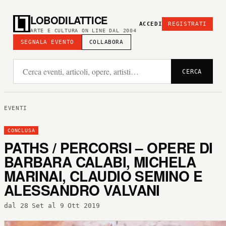
LOBODILATTICE
ACCEDI
REGISTRATI
ARTE E CULTURA ON LINE DAL 2004
SEGNALA EVENTO
COLLABORA
CERCA
EVENTI
CONCLUSA
PATHS / PERCORSI – OPERE DI
BARBARA CALABI, MICHELA
MARINAI, CLAUDIO SEMINO E
ALESSANDRO VALVANI
dal 28 Set al 9 Ott 2019