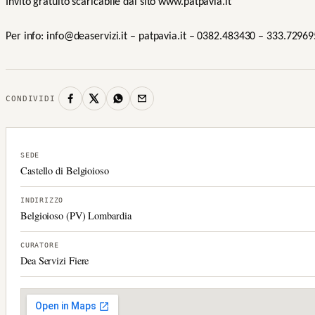
Invito gratuito scaricabile dal sito www.patpavia.it
Per info: info@deaservizi.it – patpavia.it – 0382.483430 – 333.7296
CONDIVIDI
SEDE
Castello di Belgioioso
INDIRIZZO
Belgioioso (PV) Lombardia
CURATORE
Dea Servizi Fiere