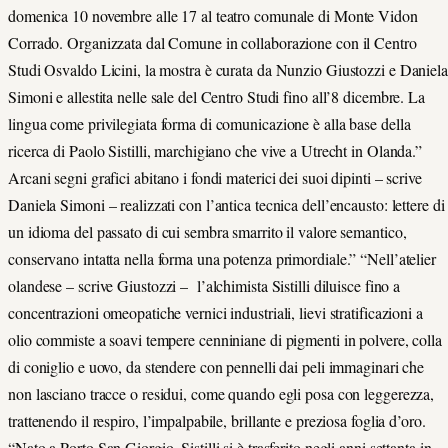
domenica 10 novembre alle 17 al teatro comunale di Monte Vidon
Corrado. Organizzata dal Comune in collaborazione con il Centro
Studi Osvaldo Licini, la mostra è curata da Nunzio Giustozzi e Daniela
Simoni e allestita nelle sale del Centro Studi fino all’8 dicembre. La
lingua come privilegiata forma di comunicazione è alla base della
ricerca di Paolo Sistilli, marchigiano che vive a Utrecht in Olanda.”
Arcani segni grafici abitano i fondi materici dei suoi dipinti – scrive
Daniela Simoni – realizzati con l’antica tecnica dell’encausto: lettere di
un idioma del passato di cui sembra smarrito il valore semantico,
conservano intatta nella forma una potenza primordiale.” “Nell’atelier
olandese – scrive Giustozzi – l’alchimista Sistilli diluisce fino a
concentrazioni omeopatiche vernici industriali, lievi stratificazioni a
olio commiste a soavi tempere cenniniane di pigmenti in polvere, colla
di coniglio e uovo, da stendere con pennelli dai peli immaginari che
non lasciano tracce o residui, come quando egli posa con leggerezza,
trattenendo il respiro, l’impalpabile, brillante e preziosa foglia d’oro.
“Nato a Porto San Giorgio, Sistilli si è trasferito negli anni settanta in