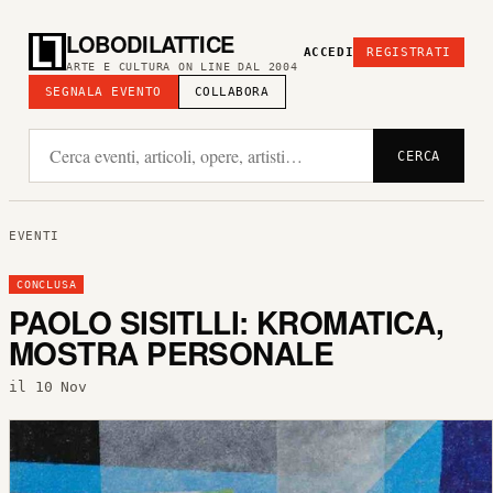
LOBODILATTICE
ACCEDI
REGISTRATI
ARTE E CULTURA ON LINE DAL 2004
SEGNALA EVENTO
COLLABORA
CERCA
EVENTI
CONCLUSA
PAOLO SISITLLI: KROMATICA,
MOSTRA PERSONALE
il 10 Nov