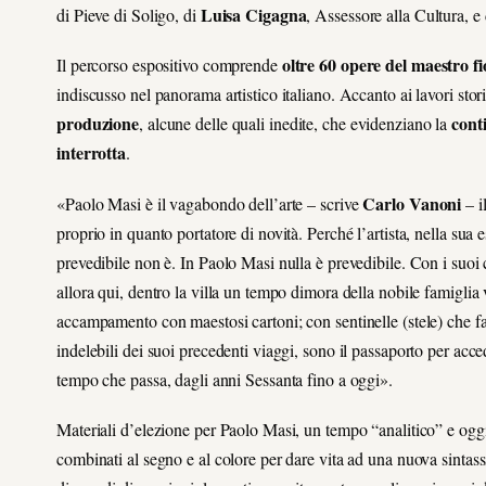
Luisa Cigagna
di Pieve di Soligo, di
, Assessore alla Cultura, e
oltre 60 opere del maestro f
Il percorso espositivo comprende
indiscusso nel panorama artistico italiano. Accanto ai lavori stor
produzione
cont
, alcune delle quali inedite, che evidenziano la
interrotta
.
Carlo Vanoni
«Paolo Masi è il vagabondo dell’arte – scrive
– i
proprio in quanto portatore di novità. Perché l’artista, nella sua 
prevedibile non è. In Paolo Masi nulla è prevedibile. Con i suo
allora qui, dentro la villa un tempo dimora della nobile famiglia v
accampamento con maestosi cartoni; con sentinelle (stele) che fann
indelebili dei suoi precedenti viaggi, sono il passaporto per acce
tempo che passa, dagli anni Sessanta fino a oggi».
Materiali d’elezione per Paolo Masi, un tempo “analitico” e oggi 
combinati al segno e al colore per dare vita ad una nuova sintassi