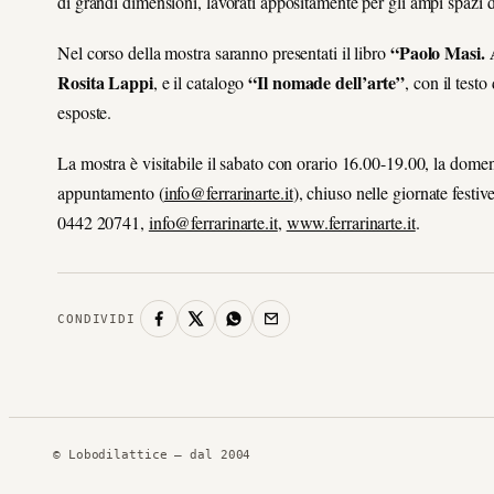
di grandi dimensioni, lavorati appositamente per gli ampi spazi d
“Paolo Masi.
Nel corso della mostra saranno presentati il libro
Rosita Lappi
“Il nomade dell’arte”
, e il catalogo
, con il testo
esposte.
La mostra è visitabile il sabato con orario 16.00-19.00, la domen
appuntamento (
info@ferrarinarte.it
), chiuso nelle giornate festi
0442 20741,
info@ferrarinarte.it
,
www.ferrarinarte.it
.
CONDIVIDI
© Lobodilattice — dal 2004