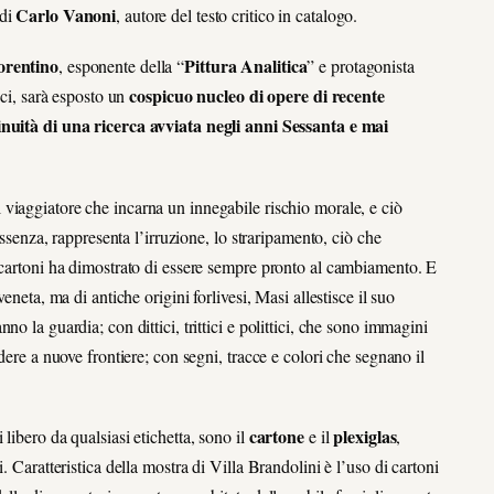
Carlo Vanoni
 di
, autore del testo critico in catalogo.
iorentino
Pittura Analitica
, esponente della “
” e protagonista
cospicuo nucleo di opere di recente
ici, sarà esposto un
inuità di una ricerca avviata negli anni Sessanta e mai
l viaggiatore che incarna un innegabile rischio morale, e ciò
essenza, rappresenta l’irruzione, lo straripamento, ciò che
i cartoni ha dimostrato di essere sempre pronto al cambiamento. E
eneta, ma di antiche origini forlivesi, Masi allestisce il suo
o la guardia; con dittici, trittici e polittici, che sono immagini
dere a nuove frontiere; con segni, tracce e colori che segnano il
cartone
plexiglas
libero da qualsiasi etichetta, sono il
e il
,
. Caratteristica della mostra di Villa Brandolini è l’uso di cartoni