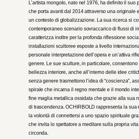
L’artista mongolo, nato nel 1976, ha definito il suo p
che porta avanti dal 2014 attraverso una originale
un contesto di globalizzazione. La sua ricerca si c
contemporaneo scenario sovraccarico di flussi di
caratterizza inoltre per la profonda riflessione socia
installazioni scultoree esposte a livello internazio
personale interpretazione dell’opera e un’attiva rif
genere. Le sue sculture, in particolare, consentono 
bellezza interiore, anche all’interno delle idee cri
senza genere trasmettono l’idea di “coscienza”, as
spirale che incarna il regno mentale e il mondo int
fine maglia metallica ossidata che grazie alla sua 
di trascendenza. OCHIRBOLD rappresenta la sua ric
la volontà di connettersi a uno spazio spirituale g
che invita lo spettatore a meditare sulla propria vit
circonda.