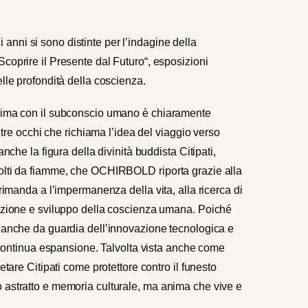
nni si sono distinte per l’indagine della
Scoprire il Presente dal Futuro
“, esposizioni
elle profondità della coscienza.
anima con il subconscio umano è chiaramente
a tre occhi che richiama l’idea del viaggio verso
nche la figura della divinità buddista Citipati,
volti da fiamme, che OCHIRBOLD riporta grazie alla
 rimanda a l’impermanenza della vita, alla ricerca di
mazione e sviluppo della coscienza umana. Poiché
e anche da guardia dell’innovazione tecnologica e
n continua espansione. Talvolta vista anche come
etare Citipati come protettore contro il funesto
 astratto e memoria culturale, ma anima che vive e