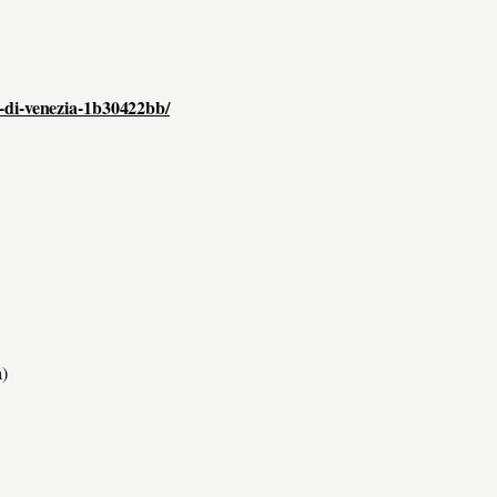
e-di-venezia-1b30422bb/
a)