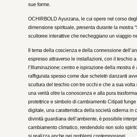
sue forme.
OCHIRBOLD Ayurzana, le cui opere nel corso degli a
dimensione spirituale, presenta durante la mostra “
scultoree interattive che riecheggiano un viaggio n
Il tema della coscienza e della connessione dell’
espresso attraverso le installazioni, con il teschio 
l’Illuminazione; centro e ispirazione della mostra è a
raffigurata spesso come due scheletri danzanti av
scultura del teschio con tre occhi e che a sua volta
una verità oltre la conoscenza e alla pura trasfor
protettrice e simbolo di cambiamento Citipati fung
digitale, una caratteristica della società odierna i
divinità guardiana dell’ambiente, è possibile interpr
cambiamento climatico, rendendolo non solo spirito
si realizza anche nei problemi contemporanei.