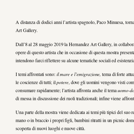
A distanza di dodici anni l’artista spagnolo, Paco Minuesa, torn
Art Gallery.
Dall’8 al 28 maggio 2019 la Hernandez Art Gallery, in collabora
opere di questo artista che in occasione di questa mostra presenta
intendono farci riflettere su alcune tematiche sociali ed esistenzi
I temi affrontati sono:
il mare e l’emigrazione,
tema di forte att
le coscienze di tutti; il
potere
, dove gli uomini vengono visti co
consumare rapidamente; l’artista affronta anche il tema
uomo-d
di messa in discussione dei ruoli tradizionali; infine viene affron
Una parte della mostra viene dedicata ai temi più tipici del suo r
mano o in braccio i propri figli, bambini ritratti in un picnic domen
scoperta di nuovi luoghi e nuove città.