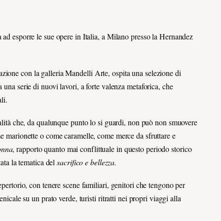
a ad esporre le sue opere in Italia, a Milano presso la Hernandez
zione con la galleria Mandelli Arte, ospita una selezione di
 una serie di nuovi lavori, a forte valenza metaforica, che
ali.
ualità che, da qualunque punto lo si guardi, non può non smuovere
me marionette o come caramelle, come merce da sfruttare e
onna
, rapporto quanto mai conflittuale in questo periodo storico
tata la tematica del
sacrifico e bellezza.
epertorio, con tenere scene familiari, genitori che tengono per
icale su un prato verde, turisti ritratti nei propri viaggi alla