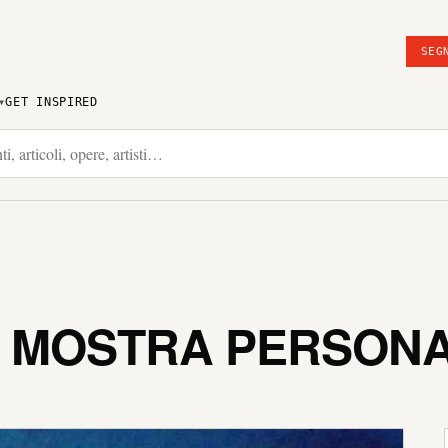
SEG
GET INSPIRED
– MOSTRA PERSON