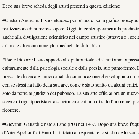
Ecco una breve scheda degli artisti presenti a questa edizione:
#Cristian Andreini: Il suo interesse per pittura e per la grafica prosegu
realizzazione di numerose opere. Oggi, in contemporanea alla produzione
anche alla divulgazione scientifica nel campo artistico (attraverso i socia
arti marziali e campione plurimedagliato di Ju-Jitsu.
#Paolo Fidanzi: Il suo approdo alla pittura risale ad alcuni anni fa pa
culturalmente dalla psicologia sociale e dalla poesia, suo punto fermo.
pressante di cercare nuovi canali di comunicazione che sviluppino un 
con se stessi ha fatto della sua arte, come è stato scritto da alcuni critici,
solo da porre al giudizio del pubblico. La sua arte offre allora un nuovo 
scevro di ogni ipocrisia e falsa retorica a cui non di rado l’uomo nel pro
ricorrere.
#Giovanni Galiardi è nato a Fano (PU) nel 1967. Dopo una breve freque
d’Arte ‘Apolloni’ di Fano, ha iniziato a frequentare lo studio dello scul