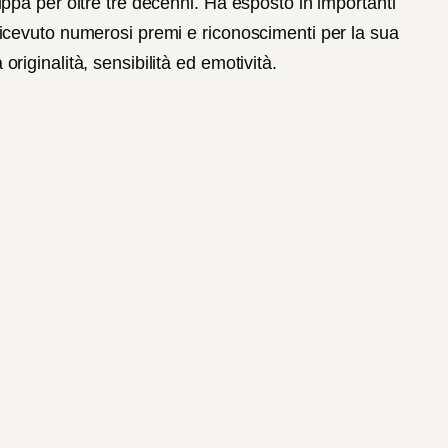
luppa per oltre tre decenni. Ha esposto in importanti
a ricevuto numerosi premi e riconoscimenti per la sua
originalità, sensibilità ed emotività.