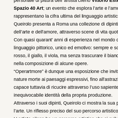
personale di pittura dell’ artista cileno
Vittorio Es
Spazio 40 Art
; un evento che esplora l’arte e l’amo
rappresentano la cifra ultima del linguaggio artistico
Queirolo presenta a Roma una collezione di dipinti 
dell’arte e dell’amore, attraverso scene di vita quot
Con quasi quarant’ anni di esperienza nel mondo dell
linguaggio pittorico, unico ed emotivo: sempre e sol
rosso, il giallo, il viola, ma senza trascurare il bia
nella composizione di alcune opere.
“Operartmore” è dunque una esposizione che invita a
nature morte ai paesaggi espressivi, fino all’astrazion
capace tuttavia di ricucire attraverso l’uso sapiente 
inequivocabile identità della propria produzione.
Attraverso i suoi dipinti, Queirolo ci mostra la su
l’arte. Un riflesso preciso del suo percorso artistic