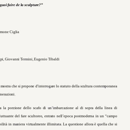
rquoi faire de la sculpture?”
Simone Ciglia
pi, Giovanni Termini, Eugenio Tibaldi
mostra che si propone d’interrogare lo statuto della scultura contemporanea
enerazioni.
a la porzione dello scafo di un’imbarcazione al di sopra della linea di
fluttuante del fare scultoreo, entrato nell’epoca postmoderna in un “campo
lità in maniera virtualmente illimitata. La questione allora è quella che si