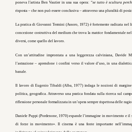
poneva l’artista Ben Vautier in una sua opera:
“
se tutto è scultura perch
risposta – che non può essere conclusiva – attraverso una pluralità di posiz
La pratica di Giovanni Termini (Assoro, 1972) è fortemente radicata nel li
concezione costruttiva del medium che trova la matrice fondamentale nel 
diversi, come quello del lavoro.
Con un’attitudine improntata a una leggerezza calviniana, Davide Ma
l’astrazione – aprendone i confini verso il valore d’uso, in una dialettica
banale.
Il lavoro di Eugenio Tibaldi (Alba, 1977) indaga le nozioni di margine 
politica, geografica. Attraverso una pratica fondata sulla ricerca sul camp
riflessione personale formalizzata in un’opera sempre rispettosa delle ragion
Daniele Puppi (Pordenone, 1970) espande l’immagine in movimento e il s
di forze in movimento». Il cinema è una fonte importante nell’immagin