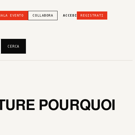
NALA EVENTO
COLLABORA
ACCEDI
REGISTRATI
CERCA
PTURE POURQUOI