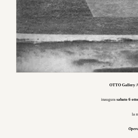
OTTO Gallery
A
inaugura
sabato 6 ott
la 
Oper