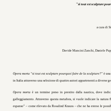
“
si tout est sculpture pou
a cura di 
Davide Mancini Zanchi, Daniele Pup
Opera morta
“si tout est sculpture pourquoi faire de la sculpture?”
è una 
in Italia attraverso una selezione di quattro autori appartenenti a diverse g
Opera morta
è un termine preso in prestito dalla nautica, dove indic
galleggiamento. Attraverso questa metafora, si vuole indicare la natura 
espanso” – come rilevato da Rosalind Krauss – che ne ha esteso le possibi