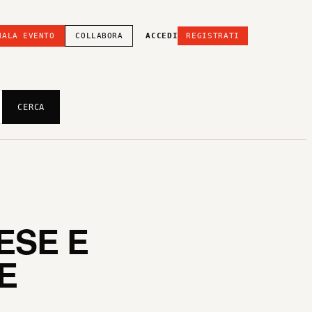
NALA EVENTO
COLLABORA
ACCEDI
REGISTRATI
CERCA
ESE E
E