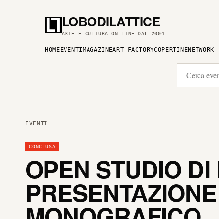
LOBODILATTICE
ARTE E CULTURA ON LINE DAL 2004
HOME
EVENTI
MAGAZINE
ART FACTORY
COPERTINE
NETWORK
EVENTI
CONCLUSA
OPEN STUDIO D
PRESENTAZIONE
MONOGRAFICO