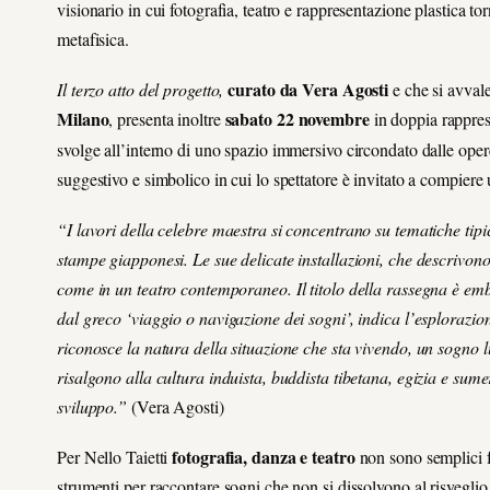
visionario in cui fotografia, teatro e rappresentazione plastica 
metafisica.
curato da Vera Agosti
Il terzo atto del progetto
,
e che si avval
Milano
sabato 22 novembre
, presenta inoltre
in doppia rappre
svolge all’interno di uno spazio immersivo circondato dalle opere
suggestivo e simbolico in cui lo spettatore è invitato a compiere 
“I lavori della celebre maestra si concentrano su tematiche tipi
stampe giapponesi. Le sue delicate installazioni, che descrivono
come in un teatro contemporaneo. Il titolo della rassegna è em
dal greco ‘viaggio o navigazione dei sogni’, indica l’esplorazi
riconosce la natura della situazione che sta vivendo, un sogno lu
risalgono alla cultura induista, buddista tibetana, egizia e sum
sviluppo.”
(Vera Agosti)
fotografia, danza e teatro
Per Nello Taietti
non sono semplici f
strumenti per raccontare sogni che non si dissolvono al risveglio,