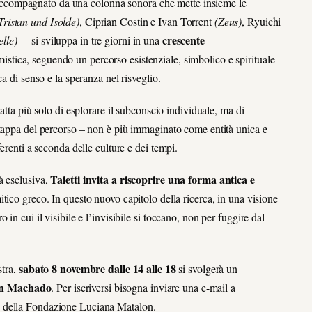
e – accompagnato da una colonna sonora che mette insieme le
Tristan und Isolde)
, Ciprian Costin e Ivan Torrent
(Zeus)
, Ryuichi
crescente
elle)
– si sviluppa in tre giorni in una
mistica, seguendo un percorso esistenziale, simbolico e spirituale
a di senso e la speranza nel risveglio.
tratta più solo di esplorare il subconscio individuale, ma di
 tappa del percorso – non è più immaginato come entità unica e
erenti a seconda delle culture e dei tempi.
Taietti invita a riscoprire una forma antica e
à esclusiva,
itico greco. In questo nuovo capitolo della ricerca, in una visione
in cui il visibile e l’invisibile si toccano, non per fuggire dal
sabato 8 novembre dalle 14 alle 18
stra,
si svolgerà un
uan Machado
. Per iscriversi bisogna inviare una e-mail
a
e della Fondazione Luciana Matalon.