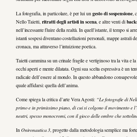
gesto di sospensione
La fotografia, in particolare, è per lui un
, 
ritratti degli artisti in scena
backs
Nello Taietti,
, e altre venti di
nell’incessante fluire della realtà. In quell’istante, il tempo si arr
istanti sospesi diventano costellazioni personali, mappe astrali de
cronaca, ma attraverso l’intuizione poetica.
Taietti cammina su un crinale fragile e vertiginoso tra la vita e l
occhi aperti e mente dilatata. Ogni sua scelta espressiva è un ten
radicale dell’essere al mondo. In questo abbandono consapevole, in
quale affidarsi: quella dell’anima.
Come spiega la critica d’arte Vera Agosti:
“Le fotografie di Nello
primo e in primissimo piano, di cui si colgono il movimento e l’
neutri, spesso monocromi, con il gioco delle ombre che sottoli
In
Onironautica 3
, progetto dalla metodologia semplice ma fort