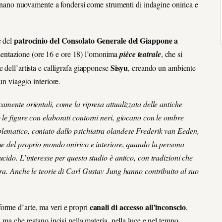
tornano nuovamente a fondersi come strumenti di indagine onirica e
patrocinio del Consolato Generale del Giappone a
e del
sentazione (ore 16 e ore 18) l’omonima
pièce teatrale
, che si
Sisyu
 dell’artista e calligrafa giapponese
, creando un ambiente
un viaggio interiore.
camente orientali, come la ripresa attualizzata delle antiche
 le figure con elaborati contorni neri, giocano con le ombre
blematico, coniato dallo psichiatra olandese Frederik van Eeden,
one del proprio mondo onirico e interiore, quando la persona
cido. L’interesse per questo studio è antico, con tradizioni che
era. Anche le teorie di Carl Gustav Jung hanno contribuito al suo
canali di accesso all’inconscio
orme d’arte, ma veri e propri
,
 ma che restano incisi nella materia, nella luce e nel tempo.