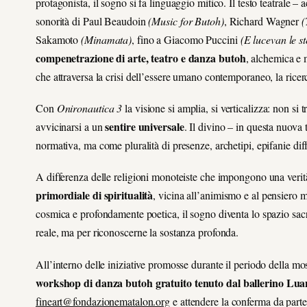
protagonista, il sogno si fa linguaggio mitico. Il testo teatral
sonorità di Paul Beaudoin
(Music for Butoh)
, Richard Wagner
(
Sakamoto
(Minamata)
, fino a Giacomo Puccini
(E lucevan le st
compenetrazione di arte, teatro e danza butoh
, alchemica e 
che attraversa la crisi dell’essere umano contemporaneo, la ricerc
Con
Onironautica 3
la visione si amplia, si verticalizza: non si 
sentire universale
avvicinarsi a un
. Il divino – in questa nuova
normativa, ma come pluralità di presenze, archetipi, epifanie diff
A differenza delle religioni monoteiste che impongono una verit
primordiale di spiritualità
, vicina all’animismo e al pensiero m
cosmica e profondamente poetica, il sogno diventa lo spazio sacro 
reale, ma per riconoscerne la sostanza profonda.
All’interno delle iniziative promosse durante il periodo della mo
workshop di danza butoh
gratuito tenuto dal ballerino L
fineart@fondazionematalon.org
e
attendere la conferma da part