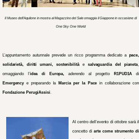
Il Museo dell’Aquilone in mostra al Magazzino del Sale omaggia il Giappone in occasione di
One Sky One World
L’appuntamento autunnale prevede un ricco programma dedicato a
pace,
solidarietà, diritti umani, sostenibilità
e
salvaguardia del pianeta
,
omaggiando l’
idea di Europa,
aderendo al progetto
R1PUD1A
d
Emergency
e preparando la
Marcia per la Pace
in collaborazione con
Fondazione
PerugiAssisi
.
Al centro dell’evento di ottobre sarà il
concetto di
arte come strumento di