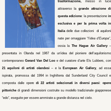
trasformazione,
messo in luc
attraverso la
grande attrazione di
questa edizione
: la presentazione
in
esclusiva e per la prima volta in
Italia
delle due collezioni di aquiloni
nate per omaggiare “
l’idea d’Europa”
,
ossia la
The Hague Air Gallery
presentata in Olanda nel 1987 da un’idea del pioniere dell’aquilonismo
contemporaneo
Gerard Van Del Loo
e del curatore d’arte Els Lubbers, con
21 aquiloni di artisti olandesi
–
e la
European Air Gallery
,
ad essa
ispirata, promossa dal 1994 in Inghilterra dal Sunderland City Council e
composta dalle opere
di 22 artisti
selezionati in diversi paesi
:
opere
pittoriche
di grandi dimensioni costruite su modello tradizionale giapponese
“edo”, eseguite per essere ammirate a grande distanza nel cielo.