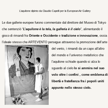
L’aquilone dipinto da Claudio Capelli per la European Air Gallery
Le due gallerie europee furono commentate dal direttore del Museo di Tokyo
che sentenziò “
L’aquilone è la tela, la galleria è il cielo
”, alimentando il
gioco di rimandi fra
Oriente e Occidente
e
tradizione e innovazione
, ossia
l’ideale stesso che ARTEVENTO persegue attraverso la promozione dell’arte
del vento, i
rimandi da un capo all’altro
del mondo e l’universo metaforico che
l’aquilone schiude quando si alza lo
sguardo al cielo
lo si ammira nel suo
volo oltre i confini , come emblema di
libertà
e fratellanza fra i popoli uniti
appunto nello stesso cielo.