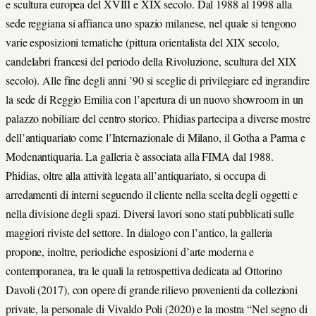
e scultura europea del XVIII e XIX secolo. Dal 1988 al 1998 alla
sede reggiana si affianca uno spazio milanese, nel quale si tengono
varie esposizioni tematiche (pittura orientalista del XIX secolo,
candelabri francesi del periodo della Rivoluzione, scultura del XIX
secolo). Alle fine degli anni ’90 si sceglie di privilegiare ed ingrandire
la sede di Reggio Emilia con l’apertura di un nuovo showroom in un
palazzo nobiliare del centro storico. Phidias partecipa a diverse mostre
dell’antiquariato come l’Internazionale di Milano, il Gotha a Parma e
Modenantiquaria. La galleria è associata alla FIMA dal 1988.
Phidias, oltre alla attività legata all’antiquariato, si occupa di
arredamenti di interni seguendo il cliente nella scelta degli oggetti e
nella divisione degli spazi. Diversi lavori sono stati pubblicati sulle
maggiori riviste del settore. In dialogo con l’antico, la galleria
propone, inoltre, periodiche esposizioni d’arte moderna e
contemporanea, tra le quali la retrospettiva dedicata ad Ottorino
Davoli (2017), con opere di grande rilievo provenienti da collezioni
private, la personale di Vivaldo Poli (2020) e la mostra “Nel segno di