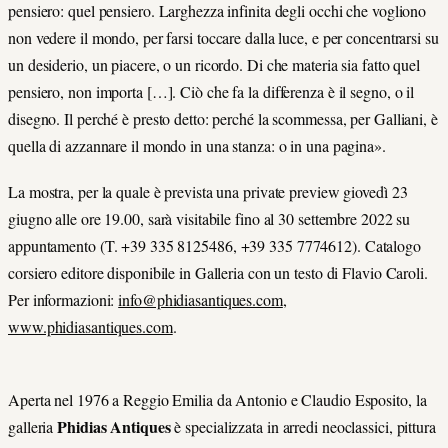
pensiero: quel pensiero. Larghezza infinita degli occhi che vogliono
non vedere il mondo, per farsi toccare dalla luce, e per concentrarsi su
un desiderio, un piacere, o un ricordo. Di che materia sia fatto quel
pensiero, non importa […]. Ciò che fa la differenza è il segno, o il
disegno. Il perché è presto detto: perché la scommessa, per Galliani, è
quella di azzannare il mondo in una stanza: o in una pagina».
La mostra, per la quale è prevista una private preview giovedì 23
giugno alle ore 19.00, sarà visitabile fino al 30 settembre 2022 su
appuntamento (T. +39 335 8125486, +39 335 7774612). Catalogo
corsiero editore disponibile in Galleria con un testo di Flavio Caroli.
Per informazioni:
info@phidiasantiques.com
,
www.phidiasantiques.com
.
Aperta nel 1976 a Reggio Emilia da Antonio e Claudio Esposito, la
Phidias Antiques
galleria
è specializzata in arredi neoclassici, pittura