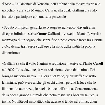
d’Arte – La Biennale di Venezia, nell’ambito della mostra “Arte allo
specchio” curata da Maurizio Calvesi, alla quale Galliani era stato
invitato a partecipare con una sala personale.
«Seduto o in piedi, genuflesso o sospeso nel vuoto, davanti a un
Omar Galliani
disegno infinito – scrive
– vi svelo “Mantra”, verità e
menzogna di un segno, che senza fine e posa cerca e trova tra Oriente
e Occidente, tra l’aurora dell’oro e la notte della matita la propria
dimensione».
Flavio Caroli
«Galliani sa che il volto è anima e seduzione – scriveva
nel 2007. La seduzione, la vera seduzione, viene dall’anima. Poi
bisogna metterla su tela. E allora quel volto, quell’ineffabile volto
femminile, può avere anche gli occhi chiusi, perché la luce che lo
illumina, lo accarezza, lo bacia, è luce dell’anima. Concentrazione
della bocca grande e tumida che potrà restituire i baci cui la luce la
invita. Nobiltà del naso attico che adesso si tende nel climax di un