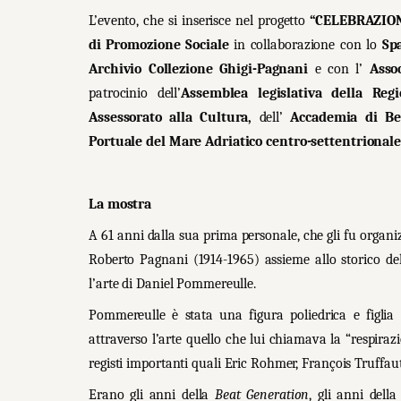
L’evento, che si inserisce nel progetto
“CELEBRAZIO
di Promozione Sociale
in collaborazione con lo
Sp
Archivio Collezione Ghigi-Pagnani
e con l’
Asso
patrocinio dell’
Assemblea legislativa della Reg
Assessorato alla Cultura,
dell’
Accademia di Be
Portuale del Mare Adriatico centro-settentrional
La mostra
A 61 anni dalla sua prima personale, che gli fu organ
Roberto Pagnani (1914-1965) assieme allo storico del
l’arte di Daniel Pommereulle.
Pommereulle è stata una figura poliedrica e figlia 
attraverso l’arte quello che lui chiamava la “respirazi
registi importanti quali Eric Rohmer, François Truffau
Erano gli anni della
Beat Generation
, gli anni della