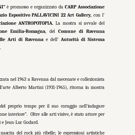
NI”
è promosso e organizzato da
CARP Associazione
azio Espositivo PALLAVICINI 22 Art Gallery,
con l’
ciazione ANTROPOTOPIA.
La mostra si avvale del
ione Emilia-Romagna
, del
Comune di Ravenna
lle Arti di Ravenna
e dell’
Autorità di Sistema
e
.
izzata nel 1962 a Ravenna dal mecenate e collezionista
l’arte Alberto Martini (1931-1965), ritorna in mostra
del proprio tempo per il suo coraggio nell’indagare
one interiore
”
. Oltre alle arti visive, è stato attore per
t e Jean-Luc Godard.
 nascita del rock più ribelle; le espressioni artistiche