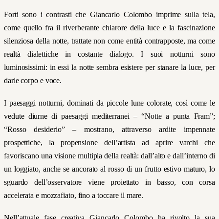
Forti sono i contrasti che Giancarlo Colombo imprime sulla tela,
come quello fra il riverberante chiarore della luce e la fascinazione
silenziosa della notte, trattate non come entità contrapposte, ma come
realtà dialettiche in costante dialogo. I suoi notturni sono
luminosissimi: in essi la notte sembra esistere per stanare la luce, per
darle corpo e voce.
I paesaggi notturni, dominati da piccole lune colorate, così come le
vedute diurne di paesaggi mediterranei – “Notte a punta Fram”;
“Rosso desiderio” – mostrano, attraverso ardite impennate
prospettiche, la propensione dell’artista ad aprire varchi che
favoriscano una visione multipla della realtà: dall’alto e dall’interno di
un loggiato, anche se ancorato al rosso di un frutto estivo maturo, lo
sguardo dell’osservatore viene proiettato in basso, con corsa
accelerata e mozzafiato, fino a toccare il mare.
Nell’attuale fase creativa Giancarlo Colombo ha rivolto la sua