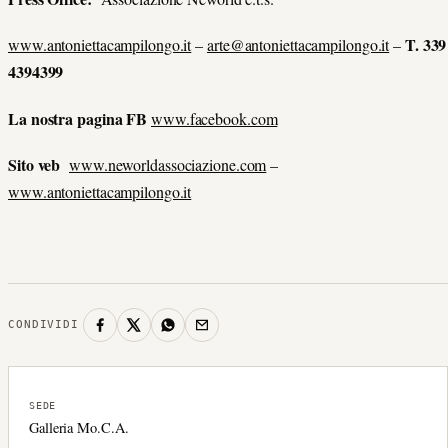
T. 339
www.antoniettacampilongo.it
–
arte@antoniettacampilongo.it
–
4394399
La nostra pagina FB
www.facebook.com
Sito veb
www.neworldassociazione.com
–
www.antoniettacampilongo.it
CONDIVIDI
SEDE
Galleria Mo.C.A.