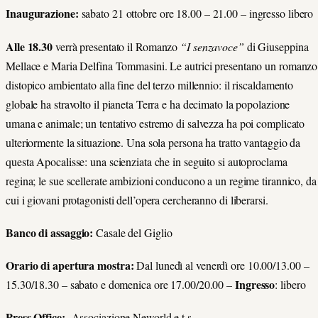
Inaugurazione:
sabato 21 ottobre ore 18.00 – 21.00 – ingresso libero
Alle 18.30
verrà presentato il Romanzo
“I senzavoce”
di Giuseppina
Mellace e Maria Delfina Tommasini. Le autrici presentano un romanzo
distopico ambientato alla fine del terzo millennio: il riscaldamento
globale ha stravolto il pianeta Terra e ha decimato la popolazione
umana e animale; un tentativo estremo di salvezza ha poi complicato
ulteriormente la situazione. Una sola persona ha tratto vantaggio da
questa Apocalisse: una scienziata che in seguito si autoproclama
regina; le sue scellerate ambizioni conducono a un regime tirannico, da
cui i giovani protagonisti dell’opera cercheranno di liberarsi.
Banco di assaggio:
Casale del Giglio
Orario di apertura mostra
:
Dal lunedì al venerdì ore 10.00/13.00 –
Ingresso
15.30/18.30 – sabato e domenica ore 17.00/20.00 –
: libero
Press Office:
Associazione Neworld
e.t.s.