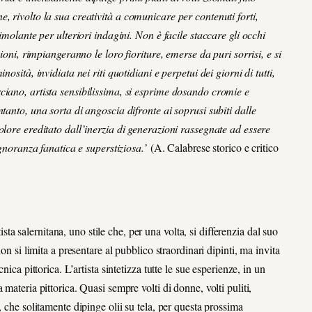
, rivolto la sua creatività a comunicare per contenuti forti,
imolante per ulteriori indagini. Non è facile staccare gli occhi
sioni, rimpiangeranno le loro fioriture, emerse da puri sorrisi, e si
osità, invidiata nei riti quotidiani e perpetui dei giorni di tutti,
ciano, artista sensibilissima, si esprime dosando cromie e
tanto, una sorta di angoscia difronte ai soprusi subiti dalle
olore ereditato dall’inerzia di generazioni rassegnate ad essere
ignoranza fanatica e superstiziosa.’
(A. Calabrese storico e critico
tista salernitana, uno stile che, per una volta, si differenzia dal suo
on si limita a presentare al pubblico straordinari dipinti, ma invita
ica pittorica. L’artista sintetizza tutte le sue esperienze, in un
materia pittorica. Quasi sempre volti di donne, volti puliti,
, che solitamente dipinge olii su tela, per questa prossima