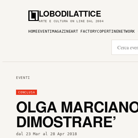
LOBODILATTICE
ARTE E CULTURA ON LINE DAL 2004
HOME
EVENTI
MAGAZINE
ART FACTORY
COPERTINE
NETWORK
EVENTI
CONCLUSA
OLGA MARCIANO
DIMOSTRARE’
dal 23 Mar al 28 Apr 2018