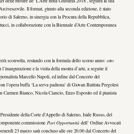
cket delle mostre de ‘L’Arte nella Giustizia 2018’, seguirà la sua
Arcivescovile. Il format, giunto alla seconda edizione, è stato
orio di Salerno, in sinergia con la Procura della Repubblica,
rtucci, in collaborazione con la Biennale d’Arte Contemporanea
verrà sconvolta, restando con la formula dello scorso anno:
otto
à l’inaugurazione e la visita della mostra d’arte, a seguire il
iornalista Marcello Napoli, ed infine dal Concerto del
con l’opera buffa ‘La serva padrona’ di Giovan Battista Pergolesi
n Carmen Bianco, Nicola Ciancio, Enzo Esposito ed il pianista
l Presidente della Corte d’Appello di Salerno, Iside Russo, del
o, componente commissione
Pari Opportunità
dell’ Ordine Avvocati
 venerdì 23 marzo sarà concluso alle ore 20.00 dal Concerto del