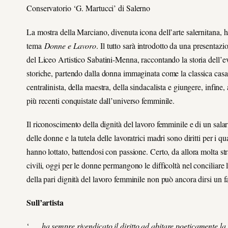
Conservatorio ‘G. Martucci’ di Salerno
La mostra della Marciano, divenuta icona dell’arte salernitana, h
tema
Donne e Lavoro
. Il tutto sarà introdotto da una presentazi
del Liceo Artistico Sabatini-Menna, raccontando la storia dell’e
storiche, partendo dalla donna immaginata come la classica casali
centralinista, della maestra, della sindacalista e giungere, infine,
più recenti conquistate dall’universo femminile.
Il riconoscimento della dignità del lavoro femminile e di un salari
delle donne e la tutela delle lavoratrici madri sono diritti per i q
hanno lottato, battendosi con passione. Certo, da allora molta st
civili, oggi per le donne permangono le difficoltà nel conciliare l
della pari dignità del lavoro femminile non può ancora dirsi un f
Sull’artista
‘ …
ha sempre rivendicato il diritto ad abitare poeticamente la 