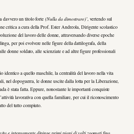
a davvero un titolo forte
(Nulla da dimostrare)’
, vertendo sul
one critica a cura della Prof. Ester Andreola, Dirigente scolastico
voluzione del lavoro delle donne, attraversando diverse epoche
nga, per poi evolvere nelle figure della dattilografa, della
 alle donne soldato, alle scienziate e ad altre figure professionali
o identico a quello maschile, la centralità del lavoro nella vita
uali, nel dopoguerra, le donne uscite dalla lotta per la Liberazione,
rada è stata fatta. Eppure, nonostante le importanti conquiste
’attività lavorativa con quella familiare, per cui il riconoscimento
atto del tutto compiuto.
vita e intensamente dipinge primi piani di volti zoomati fino