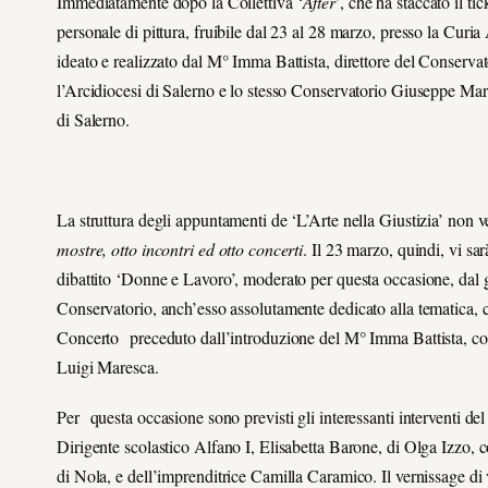
Immediatamente dopo la Collettiva ‘
After
’, che ha staccato il ti
personale di pittura, fruibile dal 23 al 28 marzo, presso la Curia 
ideato e realizzato dal M° Imma Battista, direttore del Conservat
l’Arcidiocesi di Salerno e lo stesso Conservatorio Giuseppe Ma
di Salerno.
La struttura degli appuntamenti de ‘L’Arte nella Giustizia’ non 
mostre, otto incontri ed otto concerti
. Il 23 marzo, quindi, vi sar
dibattito ‘Donne e Lavoro’, moderato per questa occasione, dal g
Conservatorio, anch’esso assolutamente dedicato alla tematica, 
Concerto preceduto dall’introduzione del M° Imma Battista, co
Luigi Maresca.
Per questa occasione sono previsti gli interessanti interventi de
Dirigente scolastico Alfano I, Elisabetta Barone, di Olga Izz
di Nola, e dell’imprenditrice Camilla Caramico. Il vernissage di