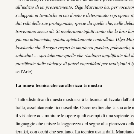
all’indizio di un presentimento. Olga Marciano ha, per vocazione
sviluppati in tematiche in cui il noto e determinato si propone st
dai volti delle sue protagoniste, specie da quelle che, nelle delu
troveranno senza ali. Si renderanno infatti conto che la loro lumin
già era minacciata, spiata, spietatamente controllata. Olga Mar
lasciando che il segno respiri in ampiezza poetica, palesando, in
solitudini … specialmente quelle che risultano amplificate dal d
mortificate dalle violenze di poteri consolidati per tradizioni d’
sell’Arte
)
La nuova tecnica che caratterizza la mostra
Tratto distintivo di questa mostra sarà la tecnica utilizzata dall’ar
tratto, assolutamente riconoscibile. Occorre dire che la sua arte n
il visitatore ad ammirare le opere quali esempi di una sapiente tecn
linguaggio che unisce la leggerezza del segno alla pienezza della 
ieratici, con occhi che scrutano. La tecnica usata dalla Marciano