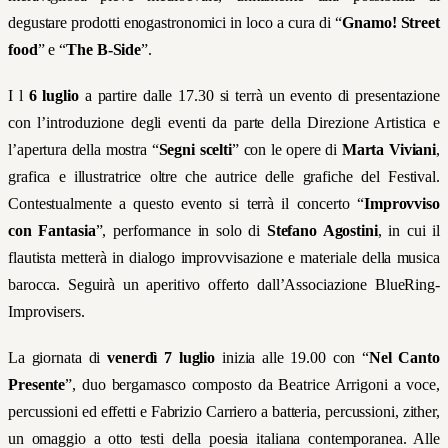
degustare prodotti enogastronomici in loco a cura di “
Gnamo! Street
food
”
e “
The B-Side
”
.
I l
6 luglio
a partire dalle 17.30 si terrà un evento di presentazione
con l’introduzione degli eventi da parte della Direzione Artistica e
l’apertura della mostra “
Segni scelti
”
con le opere di
Marta Viviani
,
grafica e illustratrice oltre che autrice delle grafiche del Festival.
Contestualmente a questo evento si terrà il concerto “
Improvviso
con Fantasia
”
, performance in solo di
Stefano Agostini
, in cui il
flautista metterà in dialogo improvvisazione e materiale della musica
barocca. Seguirà un aperitivo offerto dall’Associazione BlueRing-
Improvisers.
La giornata di
venerdì 7 luglio
inizia alle 19.00 con “
Nel Canto
Presente
”
, duo bergamasco composto da Beatrice Arrigoni a voce,
percussioni ed effetti e Fabrizio Carriero a batteria, percussioni, zither,
un omaggio a otto testi della poesia italiana contemporanea. Alle