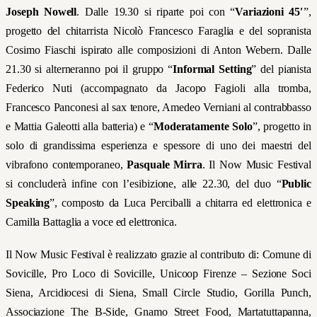
Joseph Nowell
. Dalle 19.30 si riparte poi con “
Variazioni 45′
”
,
progetto del chitarrista Nicolò Francesco Faraglia e del sopranista
Cosimo Fiaschi ispirato alle composizioni di Anton Webern. Dalle
21.30 si alterneranno poi il gruppo “
Informal Setting
”
del pianista
Federico Nuti (accompagnato da Jacopo Fagioli alla tromba,
Francesco Panconesi al sax tenore, Amedeo Verniani al contrabbasso
e Mattia Galeotti alla batteria) e “
Moderatamente Solo
”
, progetto in
solo di grandissima esperienza e spessore di uno dei maestri del
vibrafono contemporaneo,
Pasquale Mirra
. Il Now Music Festival
si concluderà infine con l’esibizione, alle 22.30, del duo “
Public
Speaking
”
, composto da Luca Perciballi a chitarra ed elettronica e
Camilla Battaglia a voce ed elettronica.
Il Now Music Festival è realizzato grazie al contributo di: Comune di
Sovicille, Pro Loco di Sovicille, Unicoop Firenze – Sezione Soci
Siena, Arcidiocesi di Siena, Small Circle Studio, Gorilla Punch,
Associazione The B-Side, Gnamo Street Food, Martatuttapanna,