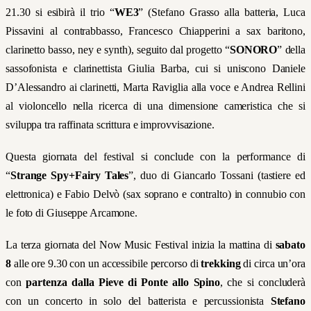
21.30 si esibirà il trio “
WE3
”
(Stefano Grasso alla batteria, Luca
Pissavini al contrabbasso, Francesco Chiapperini a sax baritono,
clarinetto basso, ney e synth), seguito dal progetto “
SONORO
”
della
sassofonista e clarinettista Giulia Barba, cui si uniscono Daniele
D’Alessandro ai clarinetti, Marta Raviglia alla voce e Andrea Rellini
al violoncello nella ricerca di una dimensione cameristica che si
sviluppa tra raffinata scrittura e improvvisazione.
Questa giornata del festival si conclude con la performance di
“
Strange Spy+Fairy Tales
”
, duo di Giancarlo Tossani (tastiere ed
elettronica) e Fabio Delvò (sax soprano e contralto) in connubio con
le foto di Giuseppe Arcamone.
La terza giornata del Now Music Festival inizia la mattina di
sabato
8
alle ore 9.30 con un accessibile percorso di
trekking
di circa un’ora
con
partenza dalla Pieve di Ponte allo Spino
, che si concluderà
con un concerto in solo del batterista e percussionista
Stefano