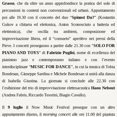
Grasso
, che da oltre un anno approfondisce la pratica del solo di
percussioni in contesti non convenzionali ed urbani. Appuntamento
poi alle 19.30 con il concerto del duo “
Spinnst Du?
”
(Kostantin
Gukov a chitarra ed elettonica, Anton Sconosciuto a batteria ed
elettronica), che oscilla tra ambient, composizione ed
improvvisazione libera, ed il “consueto” aperitivo nei pressi della
Pieve. I concerti proseguono a partire dalle 21.30 con “
SOLO FOR
PIANO AND TOYS
”
di
Fabrizio Puglisi
, nome di eccellenza del
pianismo jazz e contemporaneo italiano e con l’evento
interdisciplinare “
MUSIC FOR DANCE
”
, in cui la musica di Tobia
Bondesan, Giuseppe Sardina e Michele Bondesan si unirà alla danza
di Isabella Giustina. La giornata si conclude alle 22.30 con
l’esibizione del trio di improvvisazione elettroacustica
Haou Nebout
(Andrea Fabris, Riccardo Tesorini, Biagio Cavallo).
Il
9 luglio
il Now Music Festival prosegue con un altro
appuntamento diurno, il
morning concert
alle ore 11.00 del pianista