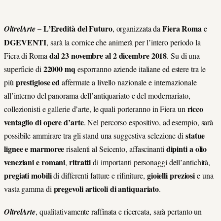
– L’Eredità del Futuro
Fiera Roma
OltrelArte
, organizzata da
e
DGEVENTI
, sarà la cornice che animerà per l’intero periodo la
dal 23 novembre al 2 dicembre 2018
Fiera di Roma
. Su di una
22000 mq
superficie di
esporranno aziende italiane ed estere tra le
prestigiose ed
più
affermate a livello nazionale e internazionale
all’interno del panorama dell’antiquariato e del modernariato,
ricco
collezionisti e gallerie d’arte, le quali porteranno in Fiera un
ventaglio di opere d’arte
. Nel percorso espositivo, ad esempio, sarà
statue
possibile ammirare tra gli stand una suggestiva selezione di
lignee e marmoree
dipinti a olio
risalenti al Seicento, affascinanti
veneziani e romani
ritratti
,
di importanti personaggi dell’antichità,
pregiati mobili
gioielli preziosi
di differenti fatture e rifiniture,
e una
pregevoli articoli di antiquariato
vasta gamma di
.
OltrelArte
, qualitativamente raffinata e ricercata, sarà pertanto un