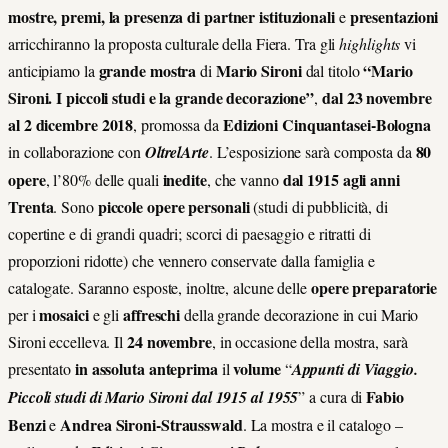
mostre, premi, la presenza di partner istituzionali
presentazioni
e
arricchiranno la proposta culturale della Fiera. Tra gli
highlights
vi
grande mostra
Mario Sironi
“Mario
anticipiamo la
di
dal titolo
Sironi. I piccoli studi e la grande decorazione”
dal 23 novembre
,
al 2 dicembre 2018
Edizioni Cinquantasei-Bologna
, promossa da
80
in collaborazione con
OltrelArte
. L’esposizione sarà composta da
opere
inedite
dal 1915 agli anni
, l’80% delle quali
, che vanno
Trenta
piccole opere personali
. Sono
(studi di pubblicità, di
copertine e di grandi quadri; scorci di paesaggio e ritratti di
proporzioni ridotte) che vennero conservate dalla famiglia e
opere preparatorie
catalogate. Saranno esposte, inoltre, alcune delle
mosaici
affreschi
per i
e gli
della grande decorazione in cui Mario
24 novembre
Sironi eccelleva. Il
, in occasione della mostra, sarà
in assoluta anteprima
volume
presentato
il
“
Appunti di Viaggio.
Fabio
Piccoli studi di Mario Sironi dal 1915 al 1955
” a cura di
Benzi
Andrea Sironi-Strausswald
e
. La mostra e il catalogo –