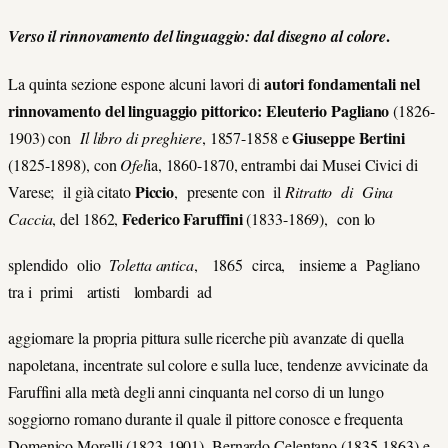
.
Verso il rinnovamento del linguaggio: dal disegno al colore
autori fondamentali nel
La quinta sezione espone alcuni lavori di
rinnovamento del linguaggio pittorico:
Eleuterio Pagliano
(1826-
Giuseppe Bertini
1903) con
Il libro di preghiere
, 1857-1858 e
(1825-1898), con
Ofel
ia, 1860-1870, entrambi dai Musei Civici di
Piccio
Varese; il già citato
, presente con il
Ritratto di Gina
Federico Faruffini
Caccia
, del 1862,
(1833-1869), con lo
splendido olio
Toletta antica
, 1865 circa, insieme a Pagliano
tra i primi artisti lombardi ad
aggiornare la propria pittura sulle ricerche più avanzate di quella
napoletana, incentrate sul colore e sulla luce, tendenze avvicinate da
Faruffini alla metà degli anni cinquanta nel corso di un lungo
soggiorno romano durante il quale il pittore conosce e frequenta
Domenico Morelli (1823-1901), Bernardo Celentano (1835-1863) e