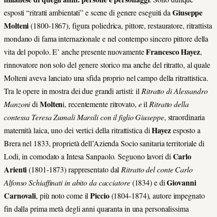
Giuseppe
esposti “ritratti ambientati” e scene di genere eseguiti da
Molteni
(1800-1867), figura poliedrica, pittore, restauratore, ritrattista
mondano di fama internazionale e nel contempo sincero pittore della
Francesco Hayez
vita del popolo. E’ anche presente nuovamente
,
rinnovatore non solo del genere storico ma anche del ritratto, al quale
Molteni aveva lanciato una sfida proprio nel campo della ritrattistica.
Tra le opere in mostra dei due grandi artisti: il
Ritratto di Alessandro
Molten
Manzoni
di
i, recentemente ritrovato,
e
il
Ritratto della
contessa Teresa Zumali Marsili con il figlio Giuseppe
, straordinaria
Hayez
maternità laica, uno dei vertici della ritrattistica di
esposto a
Brera nel 1833, proprietà dell’Azienda Socio sanitaria territoriale di
Carlo
Lodi, in comodato a Intesa Sanpaolo.
Seguono lavori di
Arienti
(1801-1873) rappresentato dal
Ritratto del conte Carlo
Giovanni
Alfonso Schiaffinati in abito da cacciatore
(1834) e di
Carnovali
Piccio
,
più noto come il
(1804-1874), autore impegnato
fin dalla prima metà degli anni quaranta in una personalissima