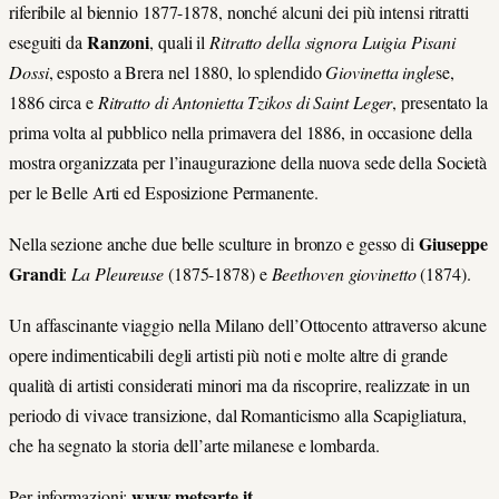
riferibile al biennio 1877-1878, nonché alcuni dei più intensi ritratti
Ranzoni
eseguiti da
, quali il
Ritratto della signora Luigia Pisani
Dossi
, esposto a Brera nel 1880, lo splendido
Giovinetta ingle
se,
1886 circa e
Ritratto di Antonietta Tzikos di Saint Leger
, presentato la
prima volta al pubblico nella primavera del 1886, in occasione della
mostra organizzata per l’inaugurazione della
nuova sede della Società
per le Belle Arti ed Esposizione Permanente.
Giuseppe
Nella sezione anche due belle sculture in bronzo e gesso di
Grandi
:
La Pleureuse
(1875-1878)
e
Beethoven giovinetto
(1874).
Un affascinante viaggio nella Milano dell’Ottocento attraverso alcune
opere indimenticabili degli artisti più noti e molte altre di grande
qualità di artisti considerati minori ma da riscoprire, realizzate in un
periodo di vivace transizione, dal Romanticismo alla Scapigliatura,
che ha segnato la storia dell’arte milanese e lombarda.
www.metsarte.it
Per informazioni: