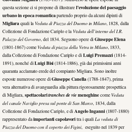
l’evoluzione del paesaggio
questa sezione ci si propone di illustrare
urbano in epoca romantica
partendo proprio da alcuni dipinti di
Migliara
quali la
Veduta di Piazza del Duomo in Milano
, 1828, dalla
Collezione di Fondazione Cariplo e la
V
e
duta dell’interno del I.R.
Giuseppe Elena
Palazzo del Governo
, del 1834. Seguono opere di
(1801-1867) come
Veduta di piazza della Vetra in Milano
, 1833,
Luigi Premazzi
dalla Collezione di Fondazione Cariplo e di
(1814-
Luigi Bisi
1891), nonché di
(1814-1886), già dai primissimi anni
quaranta acclamato erede del compianto Migliara.
Sono inoltre
Giuseppe Canella
esposte numerose opere di
(1788-1847), prima
vera alternativa di avanguardia alla pittura rigorosamente prospettica
spettacolari
meneghine
di Migliara,
tranches de vie
come
Veduta
del canale Naviglio presa sul
ponte di San Marco
, 1834, dalla
Angelo Inganni
Collezione di Fondazione Cariplo, e di
(1807-1880)
importanti capolavori
rappresentato da
tra i quali
La veduta di
Piazza del Duomo con il coperto dei Figini
, eseguito nel 1839 per