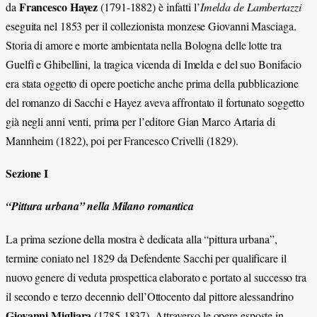
Francesco Hayez
da
(1791-1882) è infatti l’
Imelda de Lambertazzi
eseguita nel 1853 per il collezionista monzese Giovanni Masciaga.
Storia di amore e morte ambientata nella Bologna delle lotte tra
Guelfi e Ghibellini, la tragica vicenda di Imelda e del suo Bonifacio
era stata oggetto di opere poetiche anche prima della pubblicazione
del romanzo di Sacchi e Hayez aveva affrontato il fortunato soggetto
già negli anni venti, prima per l’editore Gian Marco Artaria di
Mannheim (1822), poi per Francesco Crivelli (1829).
Sezione I
“Pittura urbana” nella Milano romantica
La prima sezione della mostra è dedicata alla “pittura urbana”,
termine coniato nel 1829 da Defendente Sacchi per qualificare il
nuovo genere di veduta prospettica elaborato e portato al successo tra
il secondo e terzo decennio dell’Ottocento dal pittore alessandrino
Giovanni Migliara
(1785-1837).
Attraverso le opere esposte in