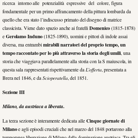
ricerca intorno alle potenzialità espressive del colore, figura
fondamentale per un primo affrancamento della pittura lombarda da
quello che era stato l’indiscusso primato del disegno di matrice
Domenico
classicista. Viene dato spazio anche ai fratelli
(1815-1878)
Gerolamo Induno
e
(1825-1890), uomini e pittori di indole assai
mirabili narratori del proprio tempo, un
diversa, ma entrambi
tempo raccontato per lo più attraverso la storia degli umili
, una
storia che viaggiava parallelamente alla storia con la S maiuscola, in
questa sala rappresentati rispettivamente da
L’offerta
, presentata a
Brera nel 1846, e da
Scioperatella
, del 1851.
Sezione III
.
Milano, da austriaca a liberata
Cinque giornate di
La terza sezione è interamente dedicata alle
Milano
e agli episodi cruciali che nel marzo del 1848 portarono alla
temporanea liberazione di Milano dalla dominazione austriaca. Tra gli