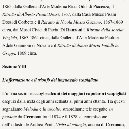
1865, dalla Galleria d’Arte Moderna Ricci Oddi di Piacenza, il
Ritratto di Alberto Pisani Dossi
, 1867, dalla Casa Museo Pisani
Dossi di Corbetta e il
Ritratto
di Nicola Massa Gazzino
, 1867-1869
Ranzoni
circa, dai Musei Civici di Pavia. Di
il
Ritratto della
sorella
Virginia
, 1863-1864 circa, dalla Galleria d’Arte Moderna Paolo e
Adele Giannoni di Novara e il
Ritratto di donna Maria Padulli in
Greppi
, 1869 circa.
Sezione VIII
L’affermazione e il trionfo del linguaggio scapigliato
alcuni dei maggiori capolavori scapigliati
L’ultima sezione accoglie
eseguiti dalla metà degli anni settanta ai primi anni ottanta. Tra questi
segnaliamo
Melodia
e
In ascolto
, straordinarie tele eseguite
en
Cremona
pendant
da
tra il 1874 e il 1878 su commissione
Cremona
dell’industriale Andrea Ponti,
Visita al collegio
, ancora di
,