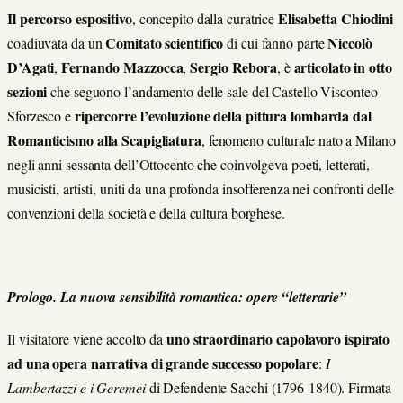
Il percorso espositivo
Elisabetta Chiodini
, concepito dalla curatrice
Comitato scientifico
Niccolò
coadiuvata da un
di cui fanno parte
D’Agati
Fernando Mazzocca
Sergio Rebora
articolato in otto
,
,
, è
sezioni
che seguono l’andamento delle sale del Castello Visconteo
ripercorre l’evoluzione della pittura lombarda dal
Sforzesco e
Romanticismo alla Scapigliatura
, fenomeno culturale nato a Milano
negli anni sessanta dell’Ottocento che coinvolgeva poeti, letterati,
musicisti, artisti, uniti da una profonda insofferenza nei confronti delle
convenzioni della società e della cultura borghese.
Prologo. La nuova sensibilità romantica: opere “letterarie”
uno straordinario capolavoro ispirato
Il visitatore viene accolto da
ad una opera narrativa di grande successo popolare
:
I
Lambertazzi e i Geremei
di Defendente Sacchi (1796-1840).
Firmata