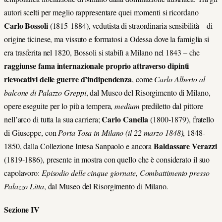
autori scelti per meglio rappresentare quei momenti si ricordano
Carlo Bossoli
(1815-1884), vedutista di straordinaria sensibilità – di
origine ticinese, ma vissuto e formatosi a Odessa dove la famiglia si
era trasferita nel 1820, Bossoli si stabilì a Milano nel 1843 – che
raggiunse fama internazionale proprio attraverso dipinti
rievocativi delle guerre d’indipendenza
, come
Carlo Alberto al
balcone di Palazzo Greppi
, dal Museo del Risorgimento di Milano,
opere eseguite per lo più a tempera,
medium
prediletto dal pittore
Carlo Canella
nell’arco di tutta la sua carriera;
(1800-1879), fratello
di Giuseppe, con
Porta Tosa in Milano
(il 22 marzo 1848)
, 1848-
Baldassare Verazzi
1850, dalla Collezione Intesa Sanpaolo e ancora
(1819-1886), presente in mostra con quello che è considerato il suo
capolavoro:
Episodio delle cinque giornate, Combattimento presso
Palazzo Litta
, dal Museo del Risorgimento di Milano
.
Sezione IV