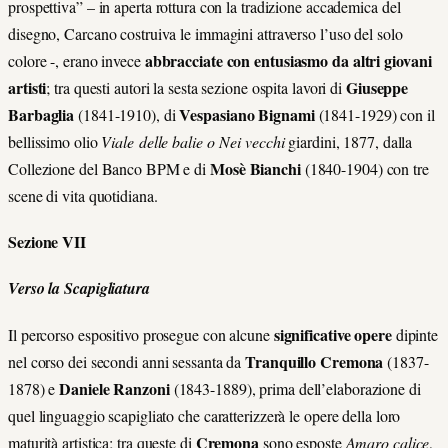
prospettiva” – in aperta rottura con la tradizione accademica del
disegno, Carcano costruiva le immagini attraverso l’uso del solo
abbracciate con entusiasmo da altri giovani
colore -, erano invece
artisti
Giuseppe
; tra questi autori la sesta sezione ospita lavori di
Barbaglia
Vespasiano Bignami
(1841-1910), di
(1841-1929) con il
bellissimo olio
Viale delle balie o Nei vecchi
giardini, 1877, dalla
Mosè Bianchi
Collezione del Banco BPM e di
(1840-1904) con tre
scene di vita quotidiana.
Sezione VII
Verso la Scapigliatura
significative opere
Il percorso espositivo prosegue con alcune
dipinte
Tranquillo Cremona
nel corso dei secondi anni sessanta da
(1837-
Daniele Ranzoni
1878) e
(1843-1889), prima dell’elaborazione di
quel linguaggio scapigliato che caratterizzerà le opere della loro
Cremona
maturità artistica; tra queste di
sono esposte
Amaro calice
,