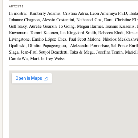
ARTISTI
In mostra: Kimberly Adamis, Cristina Adria, Leon Amemiya Ph.D, Heda
Johanne Chagnon, Alessio Costantini, Nathanael Cox, Daru, Christine El 
GetFreaky, Aurélie Goarzin, Jo Going, Megan Harmer, Ioannis Kaiserlis,
Kawamura, Tommi Ketonen, Ian Kingsford-Smith, Rebecca Klodt, Kirste
Livingstone, Emilio López Diez, Paul Scott Malone, Nikoloz Meskhishvi
Opalinski, Dimitra Papageorgiou, Aleksandra Pomorisac, Sal Ponce Enri
Slaga, Jean-Paul Soujol Benedetti, Taka & Megu, Josefina Temin, Marië
Carole Wu, Mark Jeffrey Weiss