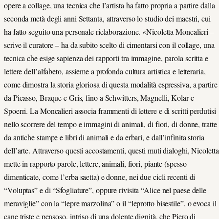
opere a collage, una tecnica che l’artista ha fatto propria a partire dalla
seconda metà degli anni Settanta, attraverso lo studio dei maestri, cui
ha fatto seguito una personale rielaborazione. «Nicoletta Moncalieri –
scrive il curatore – ha da subito scelto di cimentarsi con il collage, una
tecnica che esige sapienza dei rapporti tra immagine, parola scritta e
lettere dell’alfabeto, assieme a profonda cultura artistica e letteraria,
come dimostra la storia gloriosa di questa modalità espressiva, a partire
da Picasso, Braque e Gris, fino a Schwitters, Magnelli, Kolar e
Spoerri. La Moncalieri associa frammenti di lettere e di scritti perdutisi
nello scorrere del tempo e immagini di animali, di fiori, di donne, tratte
da antiche stampe e libri di animali e da erbari, e dall’infinita storia
dell’arte. Attraverso questi accostamenti, questi muti dialoghi, Nicoletta
mette in rapporto parole, lettere, animali, fiori, piante (spesso
dimenticate, come l’erba saetta) e donne, nei due cicli recenti di
“Voluptas” e di “Sfogliature”, oppure rivisita “Alice nel paese delle
meraviglie” con la “lepre marzolina” o il “leprotto bisestile”, o evoca il
cane triste e pensoso, intriso di una dolente dignità, che Piero di