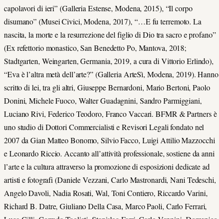
capolavori di ieri” (Galleria Estense, Modena, 2015), “Il corpo
disumano” (Musei Civici, Modena, 2017), “…E fu terremoto. La
nascita, la morte e la resurrezione del figlio di Dio tra sacro e profano”
(Ex refettorio monastico, San Benedetto Po, Mantova, 2018;
Stadtgarten, Weingarten, Germania, 2019, a cura di Vittorio Erlindo),
“Eva è l’altra metà dell’arte?” (Galleria ArteSì, Modena, 2019). Hanno
scritto di lei, tra gli altri, Giuseppe Bernardoni, Mario Bertoni, Paolo
Donini, Michele Fuoco, Walter Guadagnini, Sandro Parmiggiani,
Luciano Rivi, Federico Teodoro, Franco Vaccari. BFMR & Partners è
uno studio di Dottori Commercialisti e Revisori Legali fondato nel
2007 da Gian Matteo Bonomo, Silvio Facco, Luigi Attilio Mazzocchi
e Leonardo Riccio. Accanto all’attività professionale, sostiene da anni
l’arte e la cultura attraverso la promozione di esposizioni dedicate ad
artisti e fotografi (Daniele Vezzani, Carlo Mastronardi, Nani Tedeschi,
Angelo Davoli, Nadia Rosati, Wal, Toni Contiero, Riccardo Varini,
Richard B. Datre, Giuliano Della Casa, Marco Paoli, Carlo Ferrari,