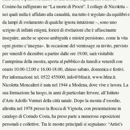
Cosimo ha raffigurato ne “La morte di Procri”. I collage di Nicoletta –
nei quali nulla è affidato alla casualità, ma tutto è regolato da equilibri e
da lampi di svelamento di qualche ignota intuizione –, sono uno
scrigno di infiniti enigmi, forieri di rivelazioni che è affascinante
inseguire, anche se spesso ambiguità e misteri persistono, come la vita
ogni giorno c’insegna». In occasione del vernissage su invito, previsto
per venerdì 6 dicembre a partire dalle ore 19.00, sarà visitabile
l’anteprima della mostra, aperta al pubblico da lunedì a venerdì con
orario 10.00-12.00 e 16.00-18.00, chiuso sabato, domenica e festivi.
Per informazioni: tel. 0522 455000, info@bfmr.it, www.bfmr.it.
Nicoletta Moncalieri è nata nel 1944 a Modena, dove vive e lavora. La
sua formazione ha luogo, in anni di particolare fervore, all’Istituto
d’Arte Adolfo Venturi della città natale. Dopo la mostra d’esordio,
allestita nel 1978 presso la Rocca di Vignola, con presentazione in
catalogo di Corrado Costa, ha preso parte a numerose esposizioni
personali e collettive. Tra le mostre principali si segnalano: “Artist’s