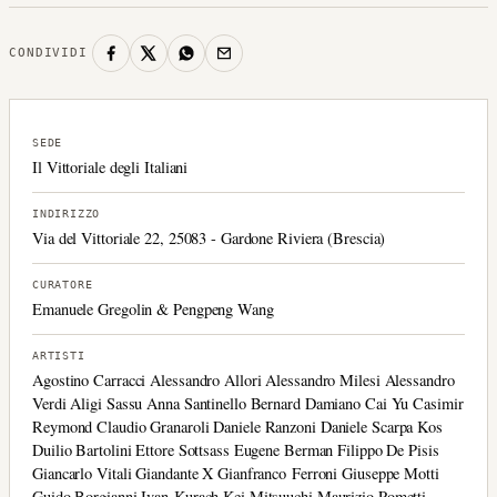
CONDIVIDI
SEDE
Il Vittoriale degli Italiani
INDIRIZZO
Via del Vittoriale 22, 25083 - Gardone Riviera (Brescia)
CURATORE
Emanuele Gregolin & Pengpeng Wang
ARTISTI
Agostino Carracci Alessandro Allori Alessandro Milesi Alessandro
Verdi Aligi Sassu Anna Santinello Bernard Damiano Cai Yu Casimir
Reymond Claudio Granaroli Daniele Ranzoni Daniele Scarpa Kos
Duilio Bartolini Ettore Sottsass Eugene Berman Filippo De Pisis
Giancarlo Vitali Giandante X Gianfranco Ferroni Giuseppe Motti
Guido Borgianni Ivan Kurach Kei Mitsuuchi Maurizio Pometti