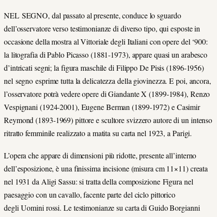
NEL SEGNO, dal passato al presente, conduce lo sguardo
dell’osservatore verso testimonianze di diverso tipo, qui esposte in
occasione della mostra al Vittoriale degli Italiani con opere del ‘900:
la litografia di Pablo Picasso (1881-1973), appare quasi un arabesco
d’intricati segni; la figura maschile di Filippo De Pisis (1896-1956)
nel segno esprime tutta la delicatezza della giovinezza. E poi, ancora,
l’osservatore potrà vedere opere di Giandante X (1899-1984), Renzo
Vespignani (1924-2001), Eugene Berman (1899-1972) e Casimir
Reymond (1893-1969) pittore e scultore svizzero autore di un intenso
ritratto femminile realizzato a matita su carta nel 1923, a Parigi.
L’opera che appare di dimensioni più ridotte, presente all’interno
dell’esposizione, è una finissima incisione (misura cm 11×11) creata
nel 1931 da Aligi Sassu: si tratta della composizione Figura nel
paesaggio con un cavallo, facente parte del ciclo pittorico
degli Uomini rossi. Le testimonianze su carta di Guido Borgianni