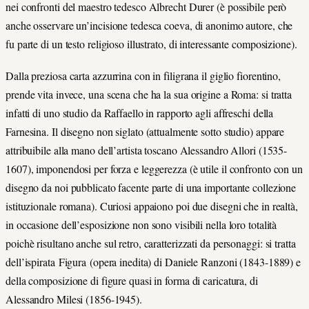
nei confronti del maestro tedesco Albrecht Durer (è possibile però
anche osservare un’incisione tedesca coeva, di anonimo autore, che
fu parte di un testo religioso illustrato, di interessante composizione).
Dalla preziosa carta azzurrina con in filigrana il giglio fiorentino,
prende vita invece, una scena che ha la sua origine a Roma: si tratta
infatti di uno studio da Raffaello in rapporto agli affreschi della
Farnesina. Il disegno non siglato (attualmente sotto studio) appare
attribuibile alla mano dell’artista toscano Alessandro Allori (1535-
1607), imponendosi per forza e leggerezza (è utile il confronto con un
disegno da noi pubblicato facente parte di una importante collezione
istituzionale romana). Curiosi appaiono poi due disegni che in realtà,
in occasione dell’esposizione non sono visibili nella loro totalità
poichè risultano anche sul retro, caratterizzati da personaggi: si tratta
dell’ispirata Figura (opera inedita) di Daniele Ranzoni (1843-1889) e
della composizione di figure quasi in forma di caricatura, di
Alessandro Milesi (1856-1945).