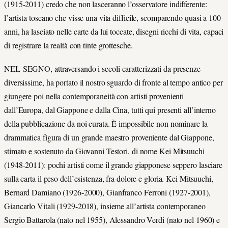
(1915-2011) credo che non lasceranno l’osservatore indifferente:
l’artista toscano che visse una vita difficile, scomparendo quasi a 100
anni, ha lasciato nelle carte da lui toccate, disegni ricchi di vita, capaci
di registrare la realtà con tinte grottesche.
NEL SEGNO, attraversando i secoli caratterizzati da presenze
diversissime, ha portato il nostro sguardo di fronte al tempo antico per
giungere poi nella contemporaneità con artisti provenienti
dall’Europa, dal Giappone e dalla Cina, tutti qui presenti all’interno
della pubblicazione da noi curata. È impossibile non nominare la
drammatica figura di un grande maestro proveniente dal Giappone,
stimato e sostenuto da Giovanni Testori, di nome Kei Mitsuuchi
(1948-2011): pochi artisti come il grande giapponese seppero lasciare
sulla carta il peso dell’esistenza, fra dolore e gloria. Kei Mitsuuchi,
Bernard Damiano (1926-2000), Gianfranco Ferroni (1927-2001),
Giancarlo Vitali (1929-2018), insieme all’artista contemporaneo
Sergio Battarola (nato nel 1955), Alessandro Verdi (nato nel 1960) e