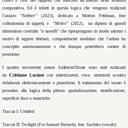
codici e cifre dei rapporti che nascono all’interno della struttura
compositiva. Ed è infatti in questa logica che vengono realizzati
l’arazzo “
Neither”
(2023), dedicato a Morton Feldman, fine
collezionista di tappeti, e “
Motivi”
(2022), un dipinto di grandi
dimensioni costruito “a tasselli” che ripropongono in modo astratto i
motivi di tappeti tibetani, componimenti modulari che l’artista ha
concepito autonomamente e che dunque potrebbero variare di
posizione.
I quattro movimenti sonori Ambient/Drone sono stati realizzati
da
Cristiano Luciani
con sintetizzatori, voce, strumenti acustici
rielaborati elettronicamente e pianoforte. Il trattamento del suono è
prossimo alla logica della pittura: spazializzazione, stratificazione,
superficie lisce o materiche.
Traccia I: Untitled
Traccia II: Twilight (For Samuel Beckett), feat.
Sachiko (vocals)