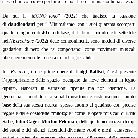
stesso l’unico motivo per farlo – o non farlo – in una continua attesa.
Da qui il “
MONO_tono”
(2022) che tradisce la passione
di
claudioadami
per il Minimalismo, con i suoi quaranta scomparti
quadrati, ognuno di 40 cm di base, di fatto un modulo; e le sette tele
nell’
Accrochage
(2022) dette componimenti, sono moduli di diverse
gradazioni di nero che “si comportano” come movimenti musicali
liberi perennemente in cerca di un luogo stabile.
In “
Rombo”
, tra le prime opere di
Luigi Battisti
, è già presente
l’appropriazione dello spazio, occupato da nove elementi in legno
dipinto, elaborati in variazioni ripetute ma non identiche. La
geometria, il modulo e la serialità insistono e costituiscono il punto
base della sua stessa ricerca, spesso attorno al quadrato con precise
regole e delle cosiddette “mitologie” come le opere musicali di
Erik
Satie
,
John Cage
e
Morton Feldman
, delle quali memorizza i tempi
dei suoni e dei silenzi, facendoli diventare vuoti e pieni, attraverso i