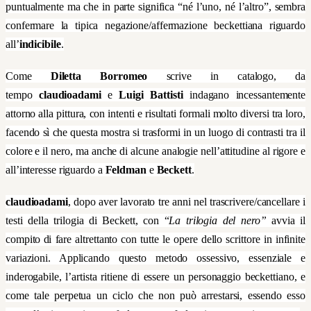
puntualmente ma che in parte significa “né l’uno, né l’altro”, sembra
confermare la tipica negazione/affermazione beckettiana riguardo
all’
indicibile
.
Come
Diletta Borromeo
scrive in catalogo, da
tempo
claudioadami
e
Luigi Battisti
indagano incessantemente
attorno alla pittura, con intenti e risultati formali molto diversi tra loro,
facendo sì che questa mostra si trasformi in un luogo di contrasti tra il
colore e il nero, ma anche di alcune analogie nell’attitudine al rigore e
all’interesse riguardo a
Feldman
e
Beckett
.
claudioadami
, dopo aver lavorato tre anni nel trascrivere/cancellare i
testi della trilogia di Beckett, con “
La trilogia del nero”
avvia il
compito
di fare altrettanto con tutte le opere dello scrittore in infinite
variazioni. Applicando questo metodo ossessivo, essenziale e
inderogabile, l’artista ritiene di essere un personaggio beckettiano, e
come tale perpetua un ciclo che non può arrestarsi, essendo esso