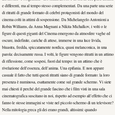
e differenti, ma al tempo stesso complementari. Da una parte una serie
di ritratti di grande formato di celebri protagonisti del mondo del
cinema colti in attimi di sospensione. Da Michelangelo Antonioni a
Robin Williams, da Anna Magnani a Nikita Michalkov, i volti o le
figure di questi giganti del Cinema emergono da atmosfere vaghe ed
oscure, indefinite, cariche di attese, immerse in una luce livida,
bluastra, fredda, spiccatamente nordica, quasi melanconica, in una
parola: decisamente russa. I volti, le figure vengono ritratti in un attimo
di riflessione, come sospesi, fuori dal tempo: in un attimo che è
rivelazione dell’essenza, dell’anima. Una epifania. E non appare
casuale il fatto che tutti questi ritratti siano di grande formato: la loro
presenza è numinosa, esattamente come sul grande schermo. Vi siete
mai chiesti il perché del grande fascino che i film visti in una sala
cinematografica suscitano in noi, rispetto ad esempio all’effetto che ci
fanno le stesse immagini se viste nel piccolo schermo di un televisore?
Nella mitologia greca gli dei erano grandi, altissimi: quando