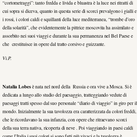
“cortometraggi”: tanto fredda e livida e bluastra è la luce nei ritratti di
cui sopra si diceva, quanto in questa serie di scorci prevalgono i gialli e
i rossi, i colori caldi e squillanti della luce mediterranea, “trombe d’oro
della solarità”, che evidentemente la pittrice moscovita ha assimilato e
assorbito nei suoi viaggi e durante la sua permanenza nel Bel Paese e
che crestituisce in opere dal tratto corsivo e guizzante.
Vi.P.
Natalia Lobes
è nata nel nord della Russia e ora vive a Mosca. Si è
dedicata a lungo allo studio del paesaggio, tratteggiando vedute di
paesaggi tratti spesso dal suo personale “diario di viaggio” in giro per il
mondo. Inizialmente la sua tavolozza era caratterizzata da colori freddi,
che le ricordavano la sua infanzia, con opere che ritraevano scorci
della sua terra nativa, ricoperta di neve . Poi viaggiando in paesi caldi
come l’Italia i suoi colori si sono fatti più vivaci e la tavolozza è