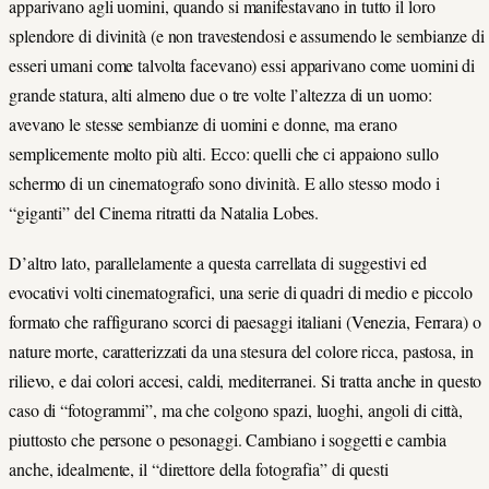
apparivano agli uomini, quando si manifestavano in tutto il loro
splendore di divinità (e non travestendosi e assumendo le sembianze di
esseri umani come talvolta facevano) essi apparivano come uomini di
grande statura, alti almeno due o tre volte l’altezza di un uomo:
avevano le stesse sembianze di uomini e donne, ma erano
semplicemente molto più alti. Ecco: quelli che ci appaiono sullo
schermo di un cinematografo sono divinità. E allo stesso modo i
“giganti” del Cinema ritratti da Natalia Lobes.
D’altro lato, parallelamente a questa carrellata di suggestivi ed
evocativi volti cinematografici, una serie di quadri di medio e piccolo
formato che raffigurano scorci di paesaggi italiani (Venezia, Ferrara) o
nature morte, caratterizzati da una stesura del colore ricca, pastosa, in
rilievo, e dai colori accesi, caldi, mediterranei. Si tratta anche in questo
caso di “fotogrammi”, ma che colgono spazi, luoghi, angoli di città,
piuttosto che persone o pesonaggi. Cambiano i soggetti e cambia
anche, idealmente, il “direttore della fotografia” di questi