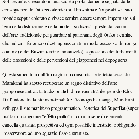
Sol Levante. Cresciuto in una società profondamente segnata dalle
conseguenze dell’attacco atomico su Hiroshima e Nagasaki – il suo
mondo seppur colorato e vivace sembra essere sempre imperniato sui
temi della distruzione e della morte – si discosta presto dai canoni
dell’arte tradizionale per guardare al panorama degli Otaku (termine
che indica il fenomeno degli appassionati in modo ossessivo di manga
e anime) e dei Kawaii (carino, amorevole), espressione dei turbamenti,
delle ossessioni e delle perversioni dei giapponesi nel dopoguerra.
Questa subcultura dall’immaginario consumista e feticista secondo
Murakami ha saputo recuperare un segno distintivo dell’arte
giapponese antica: la tradizionale bidimensionalità del periodo Edo.
Dall’unione tra la bidimensionalità e l’iconografia manga, Murakami
sviluppa il suo manifesto programmatico, l’estetica del Superflat (super
piatto): un singolare “effetto piatto” in cui una serie di elementi
cancella qualsiasi prospettiva ed ogni possibile interstizio, obbligando
l’osservatore ad uno sguardo fisso e straniato.