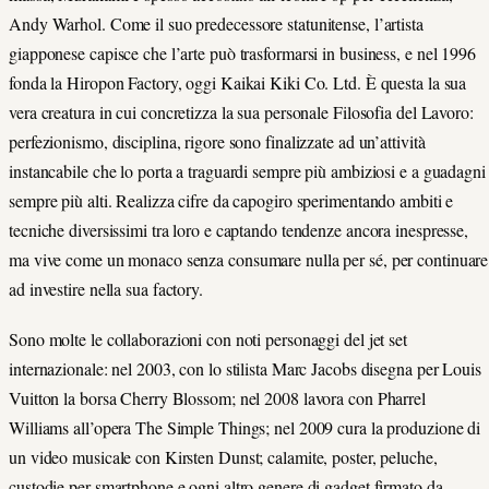
Andy Warhol. Come il suo predecessore statunitense, l’artista
giapponese capisce che l’arte può trasformarsi in business, e nel 1996
fonda la Hiropon Factory, oggi Kaikai Kiki Co. Ltd. È questa la sua
vera creatura in cui concretizza la sua personale Filosofia del Lavoro:
perfezionismo, disciplina, rigore sono finalizzate ad un’attività
instancabile che lo porta a traguardi sempre più ambiziosi e a guadagni
sempre più alti. Realizza cifre da capogiro sperimentando ambiti e
tecniche diversissimi tra loro e captando tendenze ancora inespresse,
ma vive come un monaco senza consumare nulla per sé, per continuare
ad investire nella sua factory.
Sono molte le collaborazioni con noti personaggi del jet set
internazionale: nel 2003, con lo stilista Marc Jacobs disegna per Louis
Vuitton la borsa Cherry Blossom; nel 2008 lavora con Pharrel
Williams all’opera The Simple Things; nel 2009 cura la produzione di
un video musicale con Kirsten Dunst; calamite, poster, peluche,
custodie per smartphone e ogni altro genere di gadget firmato da