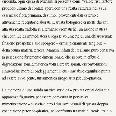
circonda, ogni opera di Manzini si presenta come “valore risultante”;
prodotto ultimo di contatti aperti con una realtà catturata nella sua
essenziale fibra primaria, di stimoli provenienti dall’esterno e
attivamente recepiti/rielaborati. L’artista bolognese ci mette davanti
alla sua realtà tradotta in alternanze cromatiche, un’azione inattesa
che, con lucida immediatezza, lega le volumetrie di una chiaroscurale
finzione prospettica allo sporgere – ormai pienamente tangibile –
della bruna materia terrosa. Manzini infatti del realismo puro conserva
la percezione fortemente dimensionale, che risolve in effetti di
digradazione tonale/materica volti a creare spirali, circonvoluzioni
sinusoidali; morbidi ondeggiamenti il cui (in)stabile equilibrio punta
ad essere avvolgente, un’armonica irregolarità pseudo-plastica.
La memoria di una solida matrice veridica – privata ormai della sua
apparenza figurativa per essere convertita in pervasiva
mimetizzazione – si svela dietro i dualismi visuali di questa doppia
costituzione pittorico-plastica, nel confronto tra reale e irreale, tra ciò