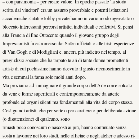
– con parsimonia – per creare valore. In epoche passate ‘la storia
scritta dai vincitori’ era un assunto proverbiale e potenti istituzioni
accademiche statali e lobby private hanno in vario modo agevolato o
bloccato interessanti percorsi artistici individuali e collettivi. Si pensi
alla Francia di fine Ottocento quando il giovane gruppo degli
Impressionisti fu estromesso dai Salòn ufficiali o alle tristi esperienze
di Van Gogh e di Modigliani e, ancora più indietro nel tempo, al
pregiudizio sociale che ha tarpato le ali di tante donne promettenti
artiste di cui pochissime hanno ricevuto il giusto riconoscimento in
vita e semmai la fama solo molti anni dopo.
Ma proviamo ad immaginare il grande corpo dell’Arte come solcato
da vene e forme superficiali e contemporaneamente da arterie
profonde ed organi silenti ma fondamentali alla vita del corpo stesso.
Così grandi artisti, che per sorte o per carattere o per deliberata azione
(o disattenzione) di qualcuno, sono
rimasti poco conosciuti o nascosti ai più, hanno continuato senza
sosta a lavorare nei loro studi, nelle officine e negli atelier e adesso ri-