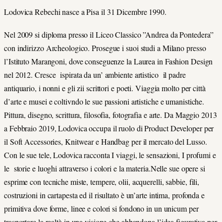
Lodovica Rebechi nasce a Pisa il 31 Dicembre 1990.
Nel 2009 si diploma presso il Liceo Classico ”Andrea da Pontedera”
con indirizzo Archeologico. Prosegue i suoi studi a Milano presso
l’Istituto Marangoni, dove conseguenze la Laurea in Fashion Design
nel 2012. Cresce ispirata da un’ ambiente artistico il padre
antiquario, i nonni e gli zii scrittori e poeti. Viaggia molto per città
d’arte e musei e coltivndo le sue passioni artistiche e umanistiche.
Pittura, disegno, scrittura, filosofia, fotografia e arte. Da Maggio 2013
a Febbraio 2019, Lodovica occupa il ruolo di Product Developer per
il Soft Accessories, Knitwear e Handbag per il mercato del Lusso.
Con le sue tele, Lodovica racconta I viaggi, le sensazioni, I profumi e
le storie e luoghi attraverso i colori e la materia.Nelle sue opere si
esprime con tecniche miste, tempere, olii, acquerelli, sabbie, fili,
costruzioni in cartapesta ed il risultato è un’arte intima, profonda e
primitiva dove forme, linee e colori si fondono in un unicum per
trasportare la realtà in una visione che abbandona l’idea figurativa per